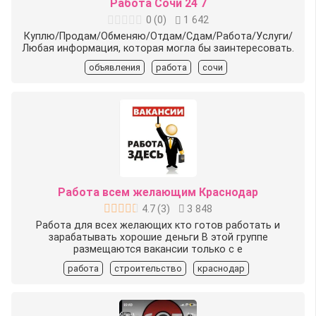
Работа Сочи 24 7
0
(
0
)
1 642
Куплю/Продам/Обменяю/Отдам/Сдам/Работа/Услуги/
Любая информация, которая могла бы заинтересовать.
объявления
работа
сочи
Работа всем желающим Краснодар
4.7
(
3
)
3 848
Работа для всех желающих кто готов работать и
зарабатывать хорошие деньги В этой группе
размещаются вакансии только с е
работа
строительство
краснодар