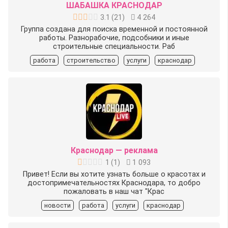
ШАБАШКА КРАСНОДАР
3.1
(
21
)
4 264
Группа создана для поиска временной и постоянной
работы. Разнорабочие, подсобники и иные
строительные специальности. Раб
работа
строительство
услуги
краснодар
Краснодар — реклама
1
(
1
)
1 093
Привет! Если вы хотите узнать больше о красотах и
достопримечательностях Краснодара, то добро
пожаловать в наш чат "Крас
новости
работа
услуги
краснодар