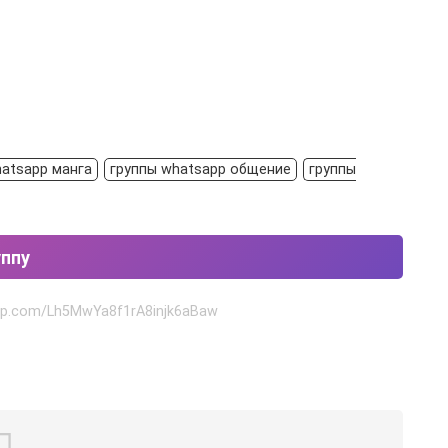
hatsapp манга
группы whatsapp общение
группы
уппу
app.com/Lh5MwYa8f1rA8injk6aBaw