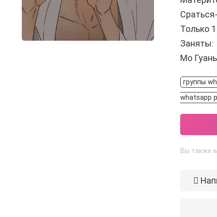
Сраться
Только 1
Заняты:
Мо Гуан
группы wh
whatsapp 
Вы также м
Нап