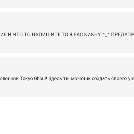
ИЕ И ЧТО ТО НАПИШИТЕ ТО Я ВАС КИКНУ. ^_^ ПРЕДУП
селенной Tokyo Ghoul! Здесь ты можешь создать своего ун