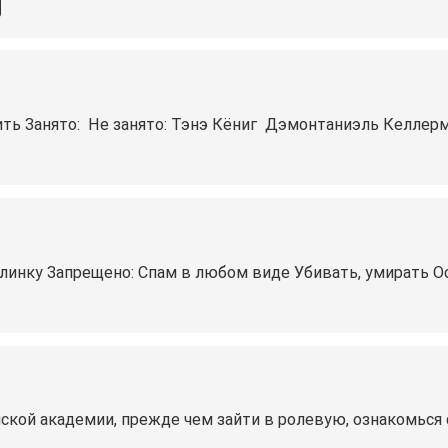
ь Занято: ‍️ Не занято: Тэнэ Кёниг ‍️ Дэмонтаниэль Келле
линку Запрещено: Спам в любом виде Убивать, умирать Ос
йской академии, прежде чем зайти в ролевую, ознакомься