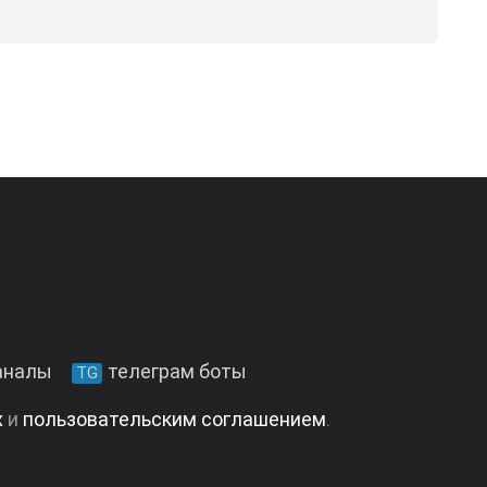
аналы
телеграм боты
TG
х
и
пользовательским соглашением
.