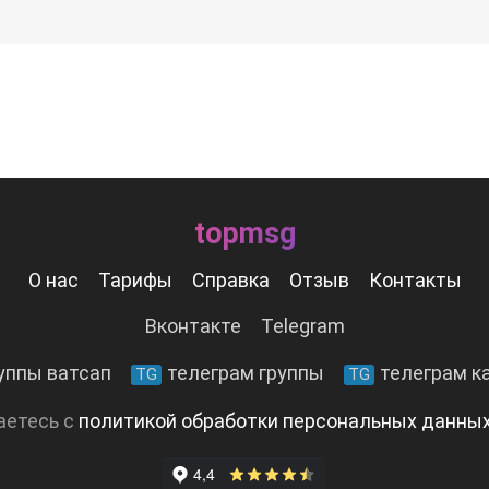
topmsg
О нас
Тарифы
Справка
Отзыв
Контакты
Вконтакте
Telegram
уппы ватсап
телеграм группы
телеграм к
TG
TG
аетесь с
политикой обработки персональных данны