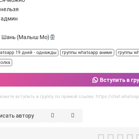
-нельзя
 админ
ь Шань (Малыш Мо)
atsapp 19 дней - однажды
группы whatsapp аниме
группы w
ролка
Вступить в гр
ожете вступить в группу по прямой ссылке: https://chat.whats
исать автору