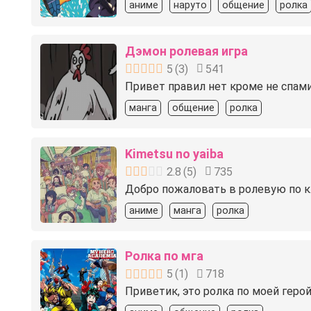
аниме
наруто
общение
ролка
Дэмон ролевая игра
5
(
3
)
541
Привет правил нет кроме не спамит
манга
общение
ролка
Kimetsu no yaiba
2.8
(
5
)
735
Добро пожаловать в ролевую по к
аниме
манга
ролка
Ролка по мга
5
(
1
)
718
Приветик, это ролка по моей геро