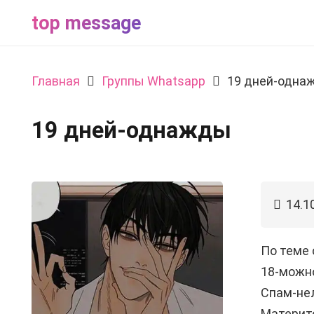
top message
Главная
Группы Whatsapp
19 дней-одна
19 дней-однажды
14.1
По теме 
18-можн
Спам-не
Материт