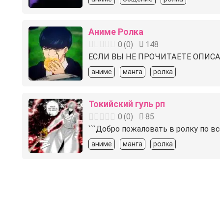
Аниме Ролка
0
(
0
)
148
ЕСЛИ ВЫ НЕ ПРОЧИТАЕТЕ ОПИСА
аниме
манга
ролка
Токийский гуль рп
0
(
0
)
85
```Добро пожаловать в ролку по в
аниме
манга
ролка