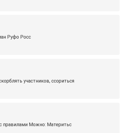
рман Руфо Росс
корблять участников, ссориться
 с правилами Можно: Материтьс