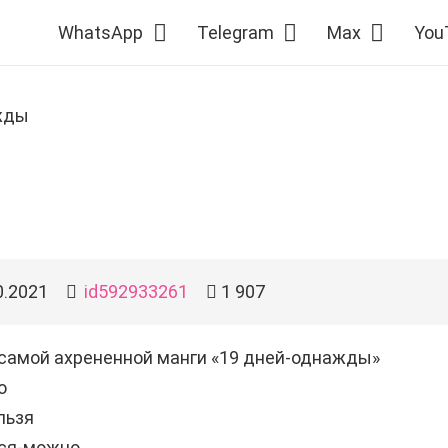
WhatsApp
Telegram
Max
You
жды
0.2021
id592933261
1 907
самой ахрененной манги «19 дней-однажды»
о
льзя
ся-можно