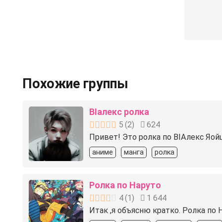
Похожие группы
BIалекс ролка
5
(
2
)
624
Привет! Это ролка по BIАлекс Яой
аниме
манга
ролка
Ролка по Наруто
4
(
1
)
1 644
Итак ,я объясню кратко. Ролка по 