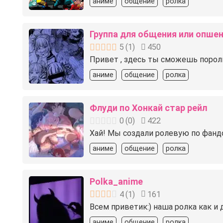
аниме
общение
ролка
Группа для общения или опше
5
(
1
)
450
Привет , здесь ты сможешь поролит
аниме
общение
ролка
Флуди по Хонкай стар рейл
0
(
0
)
422
Хай! Мы создали ролевую по фандом
аниме
общение
ролка
Polka_anime
4
(
1
)
161
Всем приветик:) наша ролка как и
аниме
общение
ролка