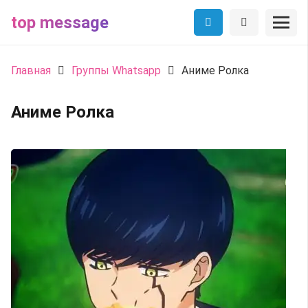
top message
Главная
Группы Whatsapp
Аниме Ролка
Аниме Ролка