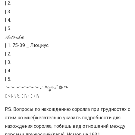
| 2.
| 3.
| 4.
| 5.
𝒜𝓋𝓉𝑜𝓇𝓈𝓀𝒾𝑒
| 1. 75-39 _ Люциус
| 2.
| 3.
| 4.
| 5.
ㅤㅤㅤㅤㅤ ㅤ︶︶︶︶︶︶︶˗ˋ .*ೃ✧₊˚.❁ ↷
ᛕᛜᚺᛊᛪ ᛈᚢᛋᛈᛕᚤ
P.S. Вопросы по нахождению соролла при трудностях с
этим ко мне(желательно указать подробности для
нахождения соролла, тобишь вид отношений между
персами дружеский/пара). Номер на 1931.