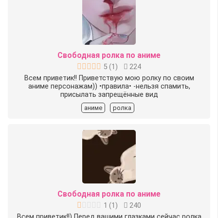
Свободная ролка по аниме
5
(
1
)
224
Всем приветик!! Приветствую мою ролку по своим
аниме персонажам)) •правила• -нельзя спамить,
присылать запрещённые вид
аниме
ролка
Свободная ролка по аниме
1
(
1
)
240
Всем приветик!!) Перед вашими глазками сейчас ролка