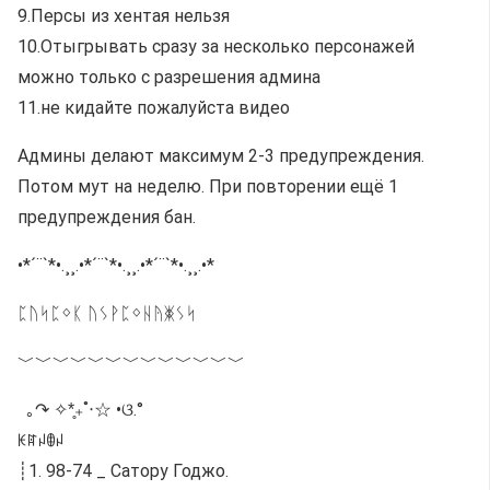
9.Персы из хентая нельзя
10.Отыгрывать сразу за несколько персонажей
можно только с разрешения админа
11.не кидайте пожалуйста видео
Админы делают максимум 2-3 предупреждения.
Потом мут на неделю. При повторении ещё 1
предупреждения бан.
•*´¨`*•.¸¸.•*´¨`*•.¸¸.•*´¨`*•.¸¸.•*
ᛈᚢᛋᛈᛜᛕ ᚢᛊᚹᛈᛜᚺᚤᛤᛊᛋ
﹀﹀﹀﹀﹀﹀﹀﹀﹀﹀﹀﹀﹀
ㅤㅤㅤ ㅤ ｡↷ ✧*̥₊˚‧☆ •ଓ.°
ꀘꍏꈤꂦꈤ
┊1. 98-74 _ Сатору Годжо.