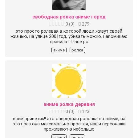
свободная ролка аниме город
0
(
0
)
279
это просто ролевая в которой люди живут своей
жизнью, на улице 2001год, убивать можно. напоминаю
правила : 1-вне ро
аниме
ролка
аниме ролка деревня
0
(
0
)
123
всем приветик!! это очередная ролочка по аниме, на
этот раз она максимально простая, наши персонажи
проживают в небольшо
аниме
ролка