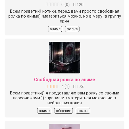
0
(
0
)
120
Всем приветик!! котики, перед вами просто свободная
ролка по аниме) •материться можно, но в меру •в группу
прин
аниме
ролка
Свободная ролка по аниме
4
(
1
)
172
Всем приветики)) я представляю вам ролку со своими
персонажами )) •правила• >материться можно, но в
небольших колич
аниме
общение
ролка