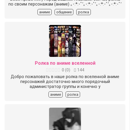
по своим персонажам (аниме) ｡･:*:･ﾟ’｡･:*:･ﾟ’｡･:*:･ﾟ’｡･:*:･ﾟ’
аниме
общение
ролка
Ролка по аниме вселенной
0
(
0
)
144
Добро пожаловать в наше ролка по вселенной аниме
персонажей достаточно много порядочный
администратор группы и конечно у
аниме
ролка