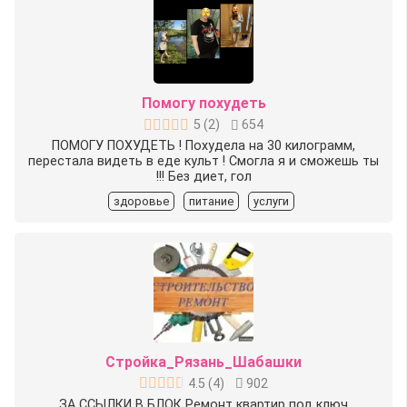
Помогу похудеть
5
(
2
)
654
ПОМОГУ ПОХУДЕТЬ ! Похудела на 30 килограмм,
перестала видеть в еде культ ! Смогла я и сможешь ты
!!! Без диет, гол
здоровье
питание
услуги
Стройка_Рязань_Шабашки
4.5
(
4
)
902
ЗА ССЫЛКИ В БЛОК Ремонт квартир под ключ