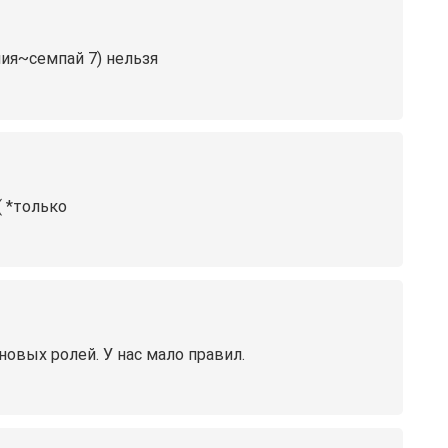
алия~семпай 7) нельзя
( *только
новых ролей. У нас мало правил.