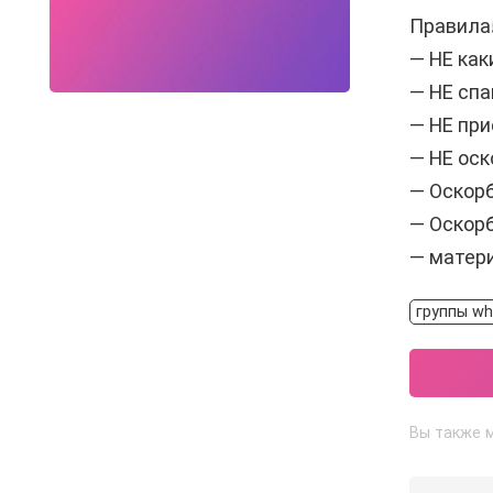
Правила
— НЕ как
— НЕ сп
— НЕ при
— НЕ оск
— Оскор
— Оскорб
— матери
группы wh
Вы также м