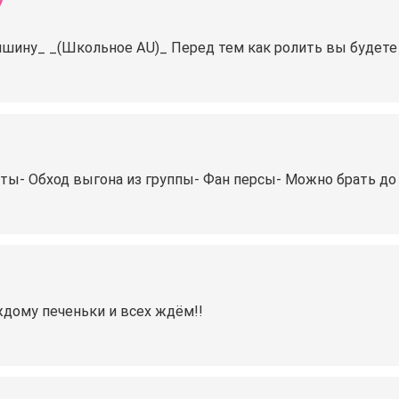
У
ншину_ _(Школьное AU)_ Перед тем как ролить вы будете
ты- Обход выгона из группы- Фан персы- Можно брать до 
ждому печеньки и всех ждём!!