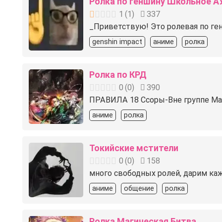
Ролка по геншину Школьное А
1
(
1
)
337
_Приветствую! Это ролевая по ге
genshin impact
аниме
ролка
Ролка по КРД
0
(
0
)
390
️ПРАВИЛА️ 18 Ссоры-Вне группе Ма
аниме
ролка
Токийские мстители
0
(
0
)
158
много свободных ролей, дарим ка
аниме
общение
ролка
Ролка Магическая Битва