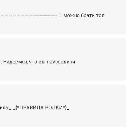
——————————————— 1. можно брать тол
ет. Надеемся, что вы присоедини
равила:_ _{*ПРАВИЛА РОЛКИ*}_