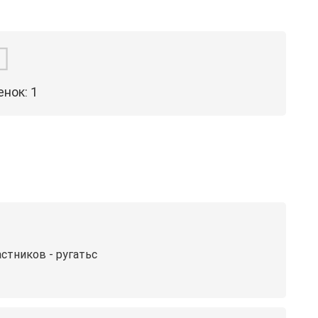
енок:
1
стников - ругатьс