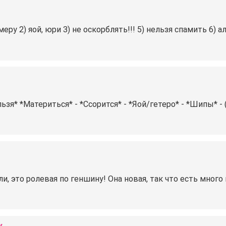
еру 2) яой, юри 3) не оскорблять!!! 5) нельзя спамить 6) 
ьзя* *Материться* - *Ссорится* - *Яой/гетеро* - *Шипы* - 
, это ролевая по геншину! Она новая, так что есть много 