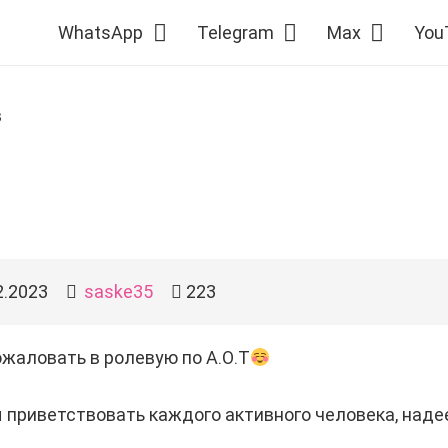
WhatsApp
Telegram
Max
You
в
2.2023
saske35
223
жаловать в ролевую по А.О.Т
приветствовать каждого активного человека, наде