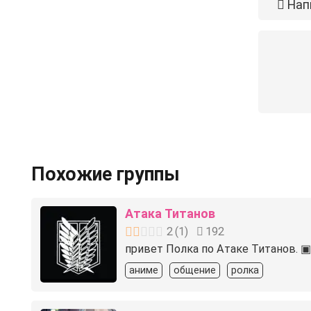
Нап
Похожие группы
Атака Титанов
2
(
1
)
192
привет Полка по Атаке Титанов. ▣
аниме
общение
ролка