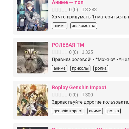
Аниме — топ
0
(
0
)
3 343
Хз что придумать 1) материться в м
аниме
знакомства
РОЛЕВАЯ ТМ
0
(
0
)
325
Правила ролевой! - *Можно* - *Нел
аниме
приколы
ролка
Roplay Genshin Impact
0
(
0
)
300
Здравствуйте дорогие пользователи
genshin impact
аниме
ролка