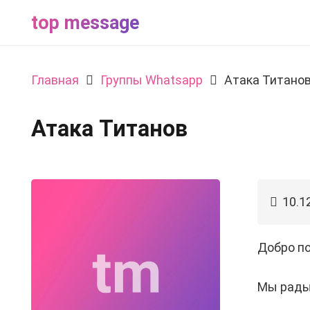
top message
Главная
Группы Whatsapp
Атака Титано
Атака Титанов
10.1
Добро по
Мы рады 