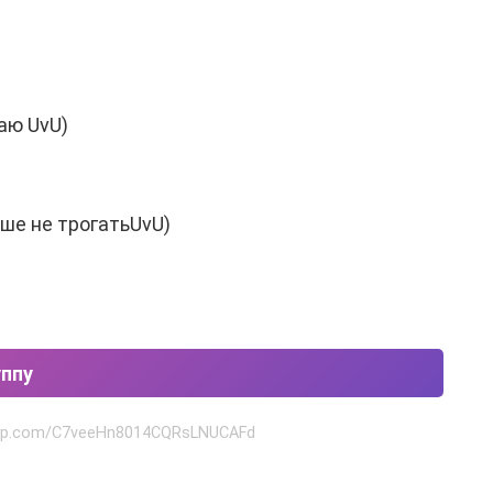
аю UvU)
ше не трогатьUvU)
уппу
sapp.com/C7veeHn8014CQRsLNUCAFd