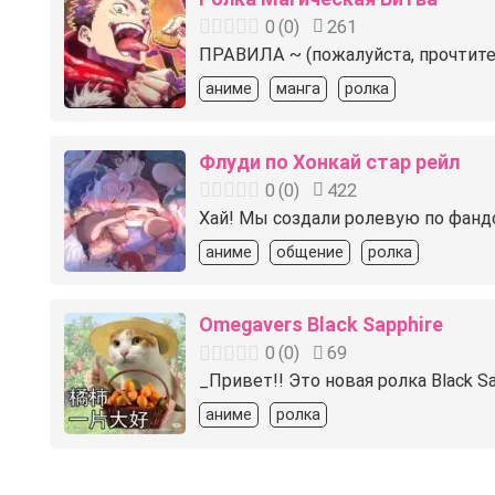
0
(
0
)
261
ПРАВИЛА ~ (пожалуйста, проч
аниме
манга
ролка
Флуди по Хонкай стар рейл
0
(
0
)
422
Хай! Мы создали ролевую по фандом
аниме
общение
ролка
Omegavers Black Sapphire
0
(
0
)
69
_Привет!! Это новая ролка Black 
аниме
ролка