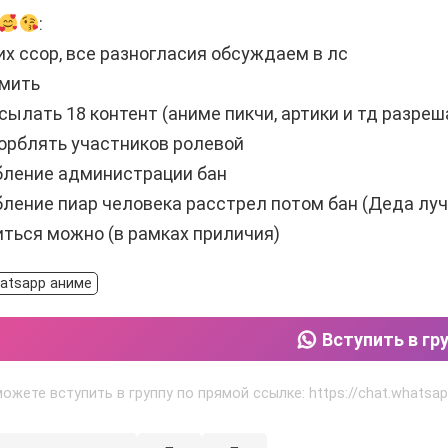
:
их ссор, все разногласия обсуждаем в лс
амить
сылать 18 контент (аниме пикчи, артики и тд разреш
орблять участников ролевой
бление администрации бан
ление пиар человека расстрел потом бан (Деда луч
ться можно (в рамках приличия)
atsapp аниме
Вступить в гр
ожете вступить в группу по прямой ссылке: https://chat.what