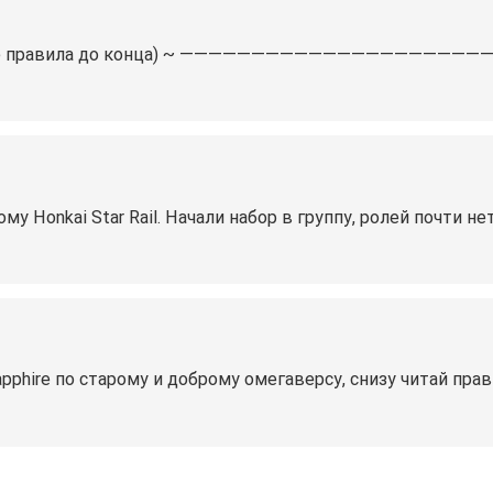
тите правила до конца) ~ —————————————————————
у Honkai Star Rail. Начали набор в группу, ролей почти н
Sapphire по старому и доброму омегаверсу, снизу читай п