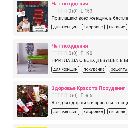
Чат похудения
0
(
0
)
153
Приглашаю всех женщин, в бесплат
для женщин
здоровье
питание
Чат похудения
0
(
0
)
190
ПРИГЛАШАЮ ВСЕХ ДЕВУШЕК В БЕС
для женщин
похудение
рецепты
Здоровье Красота Похудения
0
(
0
)
366
Все для здоровья и красоты женщи
для женщин
здоровье
питание