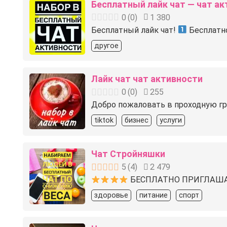
Бесплатный лайк чат — чат ак
0
(
0
)
1 380
Бесплатный лайк чат!
Бесплатно
другое
Лайк чат чат активности
0
(
0
)
255
Добро пожаловать в проходную гру
tiktok
бизнес
услуги
Чат Стройняшки
5
(
4
)
2 479
БЕСПЛАТНО ПРИГЛАШАЮ
здоровье
питание
спорт