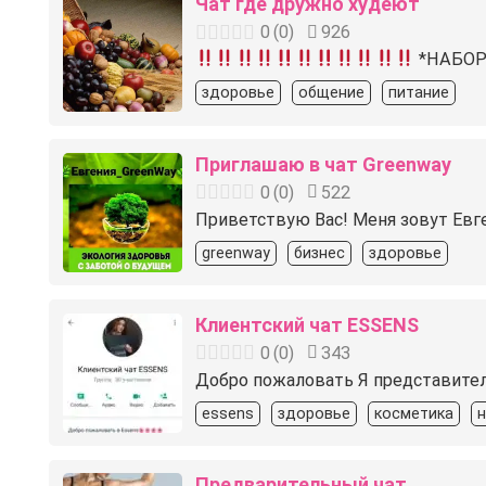
Чат где дружно худеют
0
(
0
)
926
*НАБОР
здоровье
общение
питание
Приглашаю в чат Greenway
0
(
0
)
522
Приветствую Вас! Меня зовут Евген
greenway
бизнес
здоровье
Клиентский чат ESSENS
0
(
0
)
343
Добро пожаловать Я представител
essens
здоровье
косметика
н
Предварительный чат