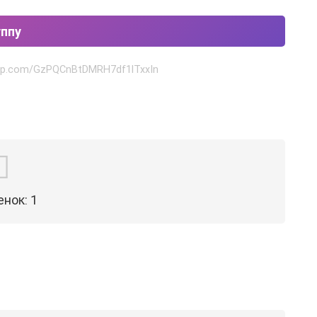
уппу
app.com/GzPQCnBtDMRH7df1lTxxIn
енок:
1