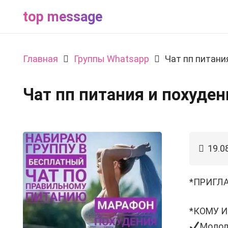
top message
Главная
Группы Whatsapp
Чат пп питани
Чат пп питания и похуден
19.0
*ПРИГЛ
*КОМУ 
Молод