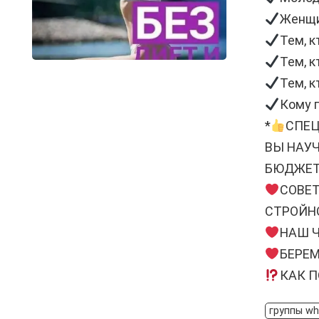
Женщи
Тем, к
Тем, к
Тем, к
Кому п
*
СПЕЦ
ВЫ НА
Б
СОВ
СТРОЙНО
НАШ 
БЕРЕ
КАК П
группы w