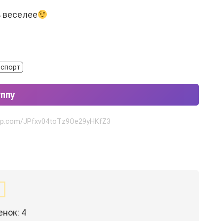
 веселее
 спорт
уппу
app.com/JPfxv04toTz9Oe29yHKfZ3
енок:
4