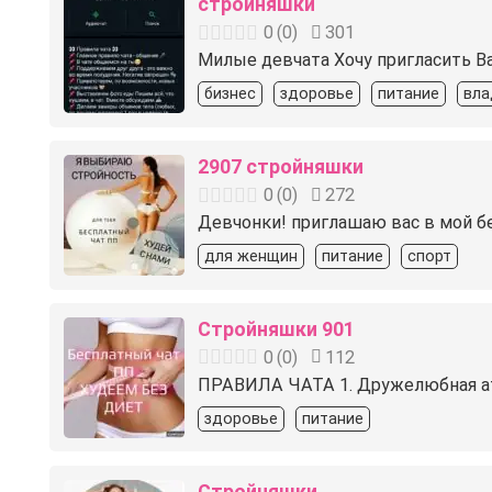
стройняшки
0
(
0
)
301
Милые девчата Хочу пригласить В
бизнес
здоровье
питание
вла
2907 стройняшки
0
(
0
)
272
Девчонки! приглашаю вас в мой бе
для женщин
питание
спорт
Стройняшки 901
0
(
0
)
112
ПРАВИЛА ЧАТА 1. Дружелюбная ат
здоровье
питание
Стройняшки