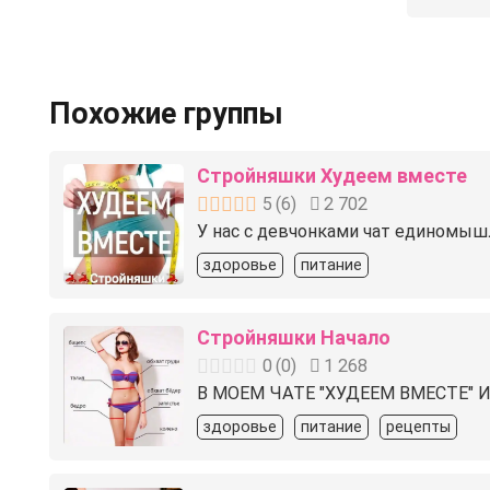
Похожие группы
Стройняшки Худеем вместе
5
(
6
)
2 702
У нас с девчонками чат единомышл
здоровье
питание
Стройняшки Начало
0
(
0
)
1 268
В МОЕМ ЧАТЕ "ХУДЕЕМ ВМЕСТЕ" ИН
здоровье
питание
рецепты