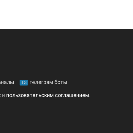
аналы
телеграм боты
TG
х
и
пользовательским соглашением
.