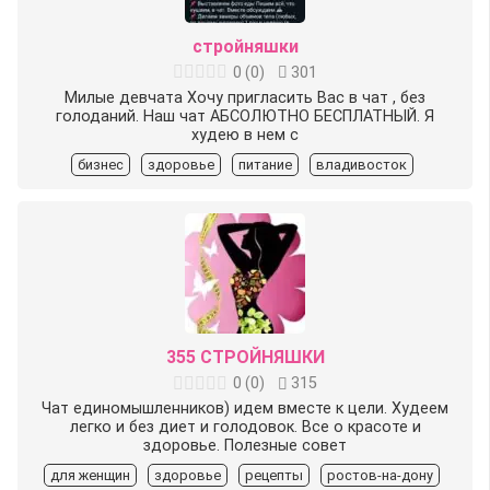
стройняшки
0
(
0
)
301
Милые девчата Хочу пригласить Вас в чат , без
голоданий. Наш чат АБСОЛЮТНО БЕСПЛАТНЫЙ. Я
худею в нем с
бизнес
здоровье
питание
владивосток
355 СТРОЙНЯШКИ
0
(
0
)
315
Чат единомышленников) идем вместе к цели. Худеем
легко и без диет и голодовок. Все о красоте и
здоровье. Полезные совет
для женщин
здоровье
рецепты
ростов-на-дону