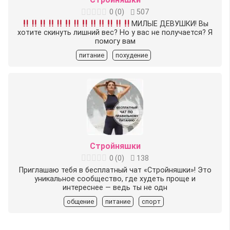
0
(
0
)
507
МИЛЫЕ ДЕВУШКИ! Вы
хотите скинуть лишний вес? Но у вас не получается? Я
помогу вам
питание
похудение
Стройняшки
0
(
0
)
138
Приглашаю тебя в бесплатный чат «Стройняшки»! Это
уникальное сообщество, где худеть проще и
интереснее — ведь ты не одн
общение
питание
спорт