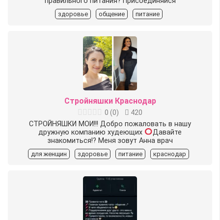
правильного питания? Присоединяйся
здоровье
общение
питание
Стройняшки Краснодар
0
(
0
)
420
СТРОЙНЯШКИ МОИ!!! Добро пожаловать в нашу
дружную компанию худеющих
Давайте
знакомиться!? Меня зовут Анна врач
для женщин
здоровье
питание
краснодар