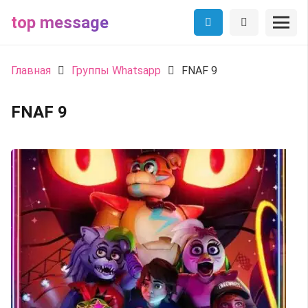
top message
Главная
Группы Whatsapp
FNAF 9
FNAF 9