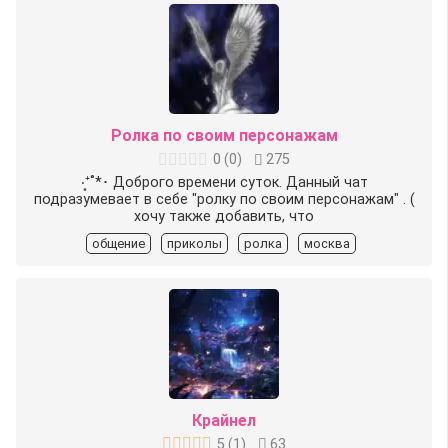
Ролка по своим персонажам
0
(
0
)
275
‧͙⁺˚*･ Доброго времени суток. Данный чат
подразумевает в себе "ролку по своим персонажам" . (
хочу также добавить, что
общение
приколы
ролка
москва
Крайнел
5
(
1
)
63