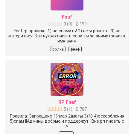
Fnaf
0
(
0
)
199
Fnaf rp правила: 1) не спамить! 2) не угрожать! 3) не
материться! Как нужно писать если ты за аниматроника:
имя аним
ролка
фнаф
RP Fnaf
5
(
1
)
787
Правила: Запрещено 1)пиар 2)маты 3)18 4)оскорбления
5)спам ||Админы добрые и поддержут ||Вне рп писать с
//