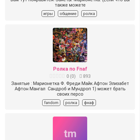
также можете
игры
общение
ролка
Ролка по Fnaf
0
(
0
)
893
Занятые : Марионетка Ф. Фреди Майк Афтон Элизабет
Афтон Мангал ⁩ Сандроб и Мундроп 1) может брать
своих персо
fandom
ролка
фнаф