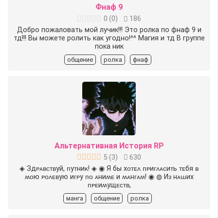
Фнаф 9
0
(
0
)
186
Добро пожаловать мой лучик!!! Это ролка по фнаф 9 и
тд!!! Вы можете ролить как угодно!^^ Магия и тд В группе
пока ник
общение
ролка
фнаф
Альтернативная История RP
5
(
3
)
630
◈ Здᴩᴀʙᴄᴛʙуй, ᴨуᴛниᴋ! ◈ ◉ Я бы хᴏᴛᴇᴧ ᴨᴩиᴦᴧᴀᴄиᴛь ᴛᴇбя ʙ
ʍᴏю ᴩᴏᴧᴇʙую иᴦᴩу ᴨᴏ ᴀниʍᴇ и ʍᴀнᴦᴀʍ! ◉ ◍ Иɜ нᴀɯих
ᴨᴩᴇиʍущᴇᴄᴛʙ,
манга
общение
ролка