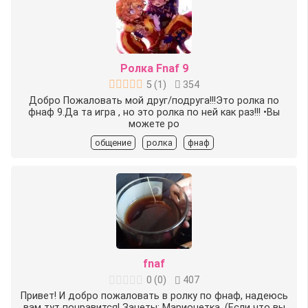
Ролка Fnaf 9
5
(
1
)
354
Добро Пожаловать мой друг/подруга!!!Это ролка по
фнаф 9.Да та игра , но это ролка по ней как раз!!! •Вы
можете ро
общение
ролка
фнаф
fnaf
0
(
0
)
407
Привет! И добро пожаловать в ролку по фнаф, надеюсь
вам тут понравится! Занеты: Марионетка. (Если что вы