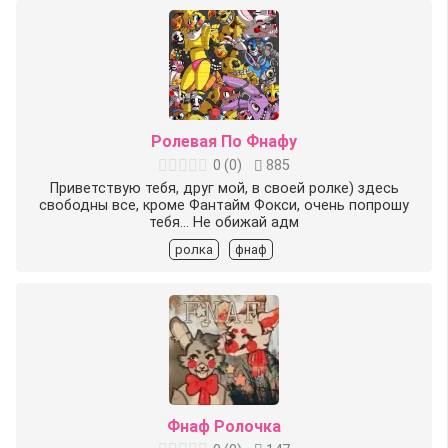
Ролевая По Фнафу
0
(
0
)
885
Приветствую тебя, друг мой, в своей ролке) здесь
свободны все, кроме Фантайм Фокси, очень попрошу
тебя... Не обижай адм
ролка
фнаф
Фнаф Ролочка