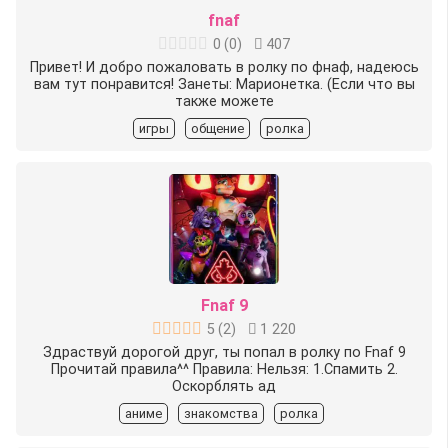
fnaf
0
(
0
)
407
Привет! И добро пожаловать в ролку по фнаф, надеюсь
вам тут понравится! Занеты: Марионетка. (Если что вы
также можете
игры
общение
ролка
Fnaf 9
5
(
2
)
1 220
Здраствуй дорогой друг, ты попал в ролку по Fnaf 9
Прочитай правила^^ Правила: Нельзя: 1.Спамить 2.
Оскорблять ад
аниме
знакомства
ролка