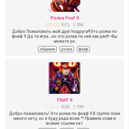
Ролка Fnaf 9
5
(
1
)
356
Добро Пожаловать мой друг/подруга!!!Это ролка по
фнаф 9.Да та игра , но это ролка по ней как раз!!! •Вы
можете ро
общение
ролка
фнаф
FNAF 9
0
(
0
)
199
Добро пожаловать! Это ролка по фнаф 9.В группе пока
никого нету, но я буду рада всем ^^.Правила спам и
всякие ссылки нет