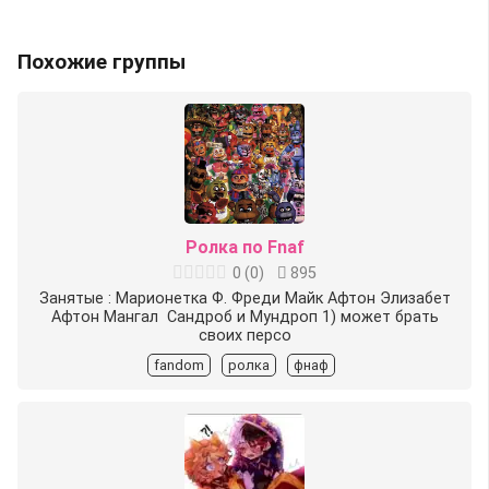
Похожие группы
Ролка по Fnaf
0
(
0
)
895
Занятые : Марионетка Ф. Фреди Майк Афтон Элизабет
Афтон Мангал ⁩ Сандроб и Мундроп 1) может брать
своих персо
fandom
ролка
фнаф