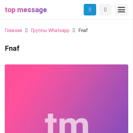
top message
Главная
Группы Whatsapp
Fnaf
Fnaf