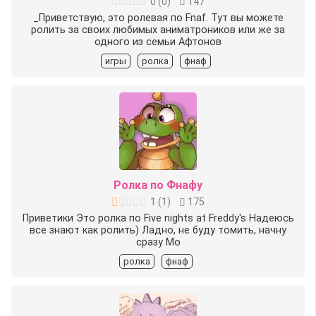
0
(
0
)
147
_Приветствую, это ролевая по Fnaf. Тут вы можете
ролить за своих любимых аниматроников или же за
одного из семьи Афтонов
игры
ролка
фнаф
Ролка по Фнафу
1
(
1
)
175
Приветики Это ролка по Five nights at Freddy's Надеюсь
все знают как ролить) Ладно, не буду томить, начну
сразу Мо
ролка
фнаф