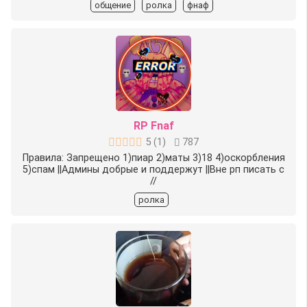
общение
ролка
фнаф
RP Fnaf
5
(
1
)
787
Правила: Запрещено 1)пиар 2)маты 3)18 4)оскорбления
5)спам ||Админы добрые и поддержут ||Вне рп писать с
//
ролка