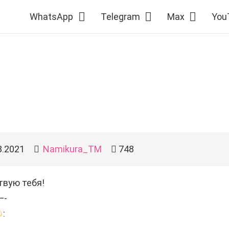
WhatsApp
Telegram
Max
You
8.2021
Namikura_TM
748
твую тебя!
—-
: