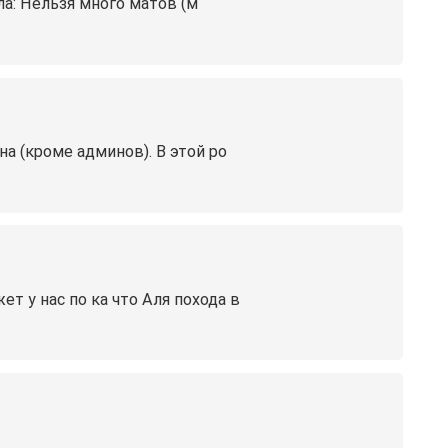
ла: Нельзя много матов (м
на (кроме админов). В этой ро
ет у нас по ка что Аля похода в