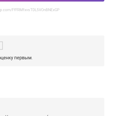
sapp.com/FfFRMfxvsTDL5VOnBNExGP
оценку первым.