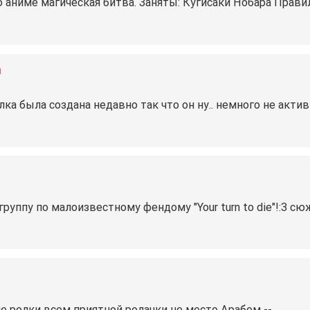
о аниме магическая битва. Заняты: Кугисаки Нобара Прави
а
ка была создана недавно так что он ну.. немного не актив
уппу по малоизвестному фендому "Your turn to die"!:3 сюж
ие ролки всем приятной ролачки не место Арабом --