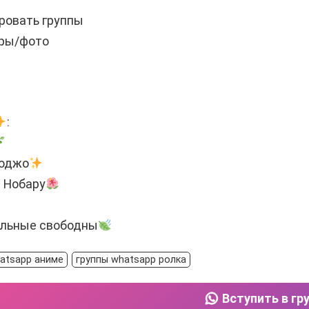
ровать группы
еры/фото
:
Годжо
 Нобару
альные свободны
atsapp аниме
группы whatsapp ролка
Вступить в гр