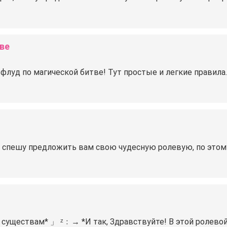
ве
флуд по магической битве! Тут простые и легкие правила
о спешу предложить вам свою чудесную ролевую, по этом
существам* 」 ᶻ﹕→ *И так, Здравствуйте! В этой ролевой 