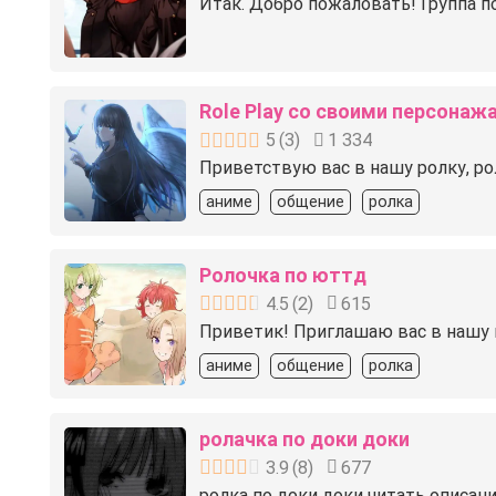
Итак. Добро пожаловать! Группа п
Role Play со своими персонаж
5
(
3
)
1 334
Приветствую вас в нашу ролку, рол
аниме
общение
ролка
Ролочка по юттд
4.5
(
2
)
615
Приветик! Приглашаю вас в нашу гр
аниме
общение
ролка
ролачка по доки доки
3.9
(
8
)
677
ролка по доки доки читать описан