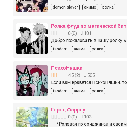
demon slayer
аниме
ролка
Ролка флуд по магической бит
0
(
0
)
181
Добро пожаловать в нашу ролку & 
fandom
аниме
ролка
ПсихоНяшки
4.5
(
2
)
505
Если вам нравятся ПсихоНяшки, т
fandom
аниме
ролка
Город Фэрроу
0
(
0
)
103
「 *Ролевая по ориджинал и своим 