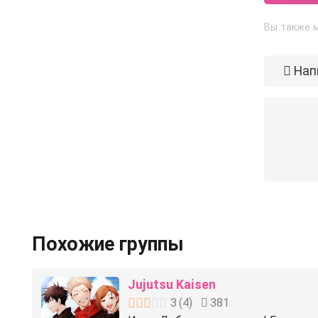
Вы также м
Нап
Похожие группы
Jujutsu Kaisen
3
(
4
)
381