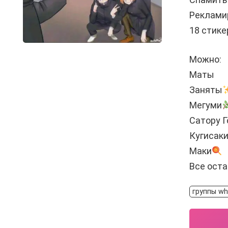
Реклами
18 стик
Можно:
Маты
Заняты
Мегуми
Сатору 
Кугисаки
Маки
Все ост
группы wh