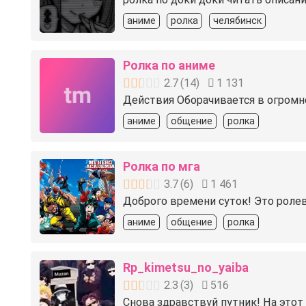
аниме
ролка
челябинск
Ролка по аниме
2.7
(
14
)
1 131
Действия Оборачивается в огромно
аниме
общение
ролка
Ролка по мга
3.7
(
6
)
1 461
Доброго времени суток! Это ролев
аниме
общение
ролка
Rp_kimetsu_no_yaiba
2.3
(
3
)
516
Снова здравствуй путник! На этот