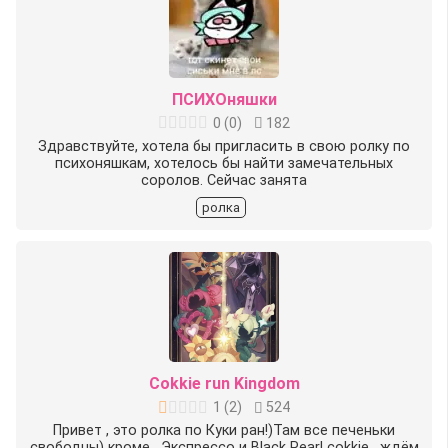
ПСИХОняшки
0
(
0
)
182
Здравствуйте, хотела бы пригласить в свою ролку по
психоняшкам, хотелось бы найти замечательных
соролов. Сейчас занята
ролка
Cokkie run Kingdom
1
(
2
)
524
Привет , это ролка по Куки ран!)Там все печеньки
свободны) кроме , Экспрессо и Black Pearl cokkie , ждём