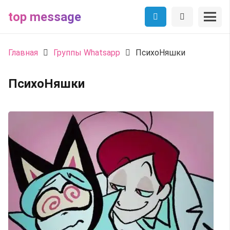
top message
Главная
Группы Whatsapp
ПсихоНяшки
ПсихоНяшки