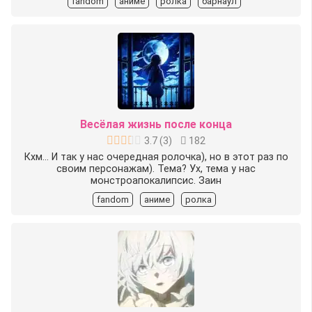
fandom
аниме
ролка
барнаул
Весёлая жизнь после конца
3.7
(
3
)
182
Кхм... И так у нас очередная ролочка), но в этот раз по
своим персонажам). Тема? Ух, тема у нас
монстроапокалипсис. Заин
fandom
аниме
ролка