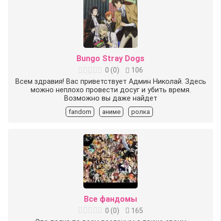
Bungo Stray Dogs
0
(
0
)
106
Всем здравия! Вас приветствует Админ Николай. Здесь
можно неплохо провести досуг и убить время.
Возможно вы даже найдет
fandom
аниме
ролка
Все фандомы
0
(
0
)
165