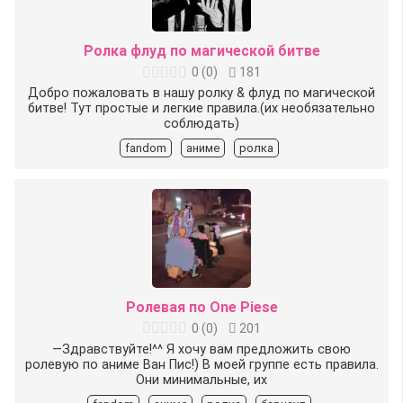
Ролка флуд по магической битве
0
(
0
)
181
Добро пожаловать в нашу ролку & флуд по магической
битве! Тут простые и легкие правила.(их необязательно
соблюдать)
fandom
аниме
ролка
Ролевая по One Piese
0
(
0
)
201
—Здравствуйте!^^ Я хочу вам предложить свою
ролевую по аниме Ван Пис!) В моей группе есть правила.
Они минимальные, их