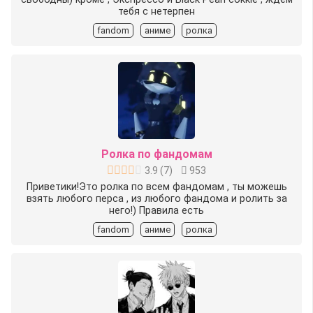
тебя с нетерпен
fandom
аниме
ролка
Ролка по фандомам
3.9
(
7
)
953
Приветики!Это ролка по всем фандомам , ты можешь
взять любого перса , из любого фандома и ролить за
него!) Правила есть
fandom
аниме
ролка