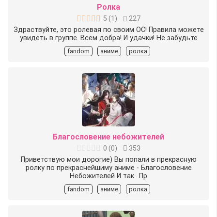
Ролка
5
(
1
)
227
Здраствуйте, это ролевая по своим ОС! Правила можете
увидеть в группе. Всем добра! И удачки! Не забудьте
fandom
аниме
ролка
Благословение небожителей
0
(
0
)
353
Приветствую мои дорогие) Вы попали в прекрасную
ролку по прекраснейшиму аниме - Благословение
Небожителей И так.. Пр
fandom
аниме
ролка