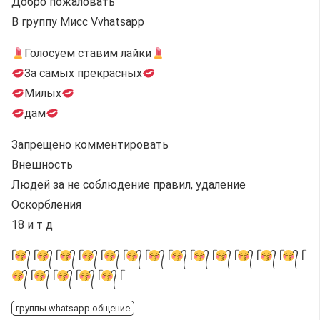
Добро пожаловать
В группу Мисс Vvhatsapp
Голосуем ставим лайки
За самых прекрасных
Милых
дам
Запрещено комментировать
Внешность
Людей за не соблюдение правил, удаление
Оскорбления
18 и т д
ᥬ
᭄ ᥬ
᭄ ᥬ
᭄ ᥬ
᭄ ᥬ
᭄ ᥬ
᭄ ᥬ
᭄ ᥬ
᭄ ᥬ
᭄ ᥬ
᭄ ᥬ
᭄ ᥬ
᭄ ᥬ
᭄ ᥬ
᭄ ᥬ
᭄ ᥬ
᭄ ᥬ
᭄ ᥬ
᭄ ᥬ
группы whatsapp общение