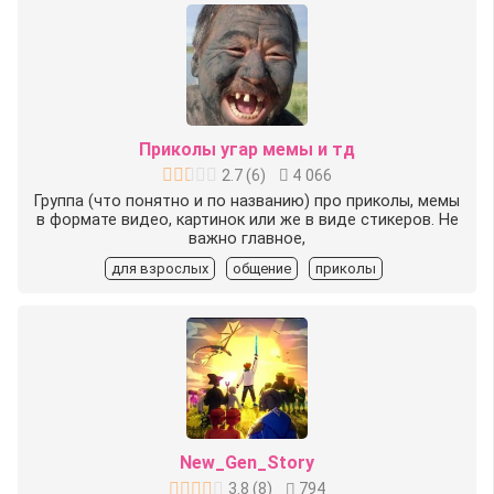
Приколы угар мемы и тд
2.7
(
6
)
4 066
Группа (что понятно и по названию) про приколы, мемы
в формате видео, картинок или же в виде стикеров. Не
важно главное,
для взрослых
общение
приколы
New_Gen_Story
3.8
(
8
)
794