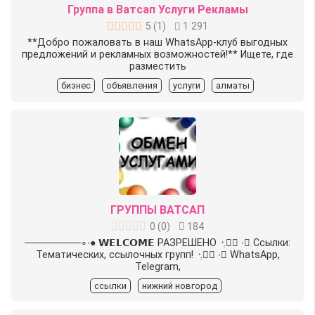
Группа в Ватсап Услуги Рекламы
5
(
1
)
1 291
**Добро пожаловать в наш WhatsApp-клуб выгодных
предложений и рекламных возможностей!** Ищете, где
разместить
бизнес
объявления
услуги
алматы
ГРУППЫ ВАТСАП
0
(
0
)
184
────────∘∙● 𝗪𝗘𝗟𝗖𝗢𝗠𝗘 РАЗРЕШЕНО ᠂࣭. ⃝⃕∙∘ Ссылки:
Тематических, ссылочных групп! ᠂࣭. ⃝⃕∙∘ WhatsApp,
Telegram,
ссылки
нижний новгород