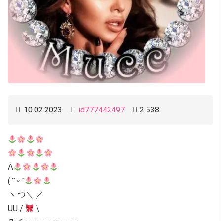
10.02.2023
id777442497
2 538
Λ
( ˘ ᵕ ˘
ヽ つ＼ ／
UU /
\