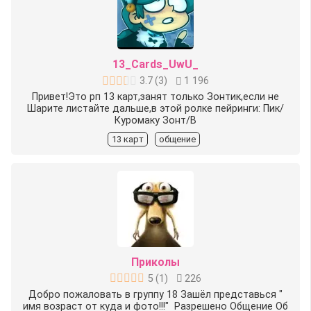
13_Cards_UwU_
3.7
(
3
)
1 196
Привет!Это рп 13 карт,занят только Зонтик,если не
Шарите листайте дальше,в этой ролке пейринги: Пик/
Куромаку Зонт/В
13 карт
общение
Приколы
5
(
1
)
226
Добро пожаловать в группу 18 ️Зашёл представься "
имя возраст от куда и фото!!!" ️ ️Разрешено️ Общение Об