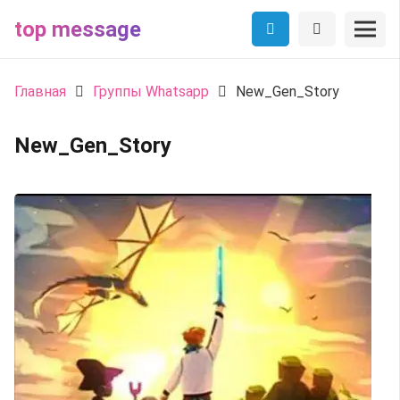
top message
Главная
Группы Whatsapp
New_Gen_Story
New_Gen_Story