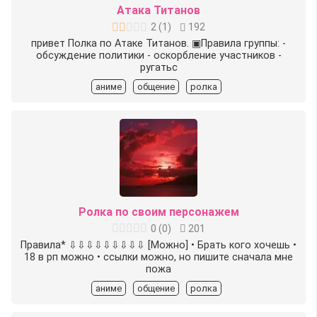
Атака Титанов
2
(
1
)
192
привет Полка по Атаке Титанов. ▣Правила группы: -
обсуждение политики - оскорбление участников -
ругатьс
аниме
общение
ролка
Ролка по своим персонажем
0
(
0
)
201
Правила* ⇩⇩⇩⇩⇩⇩⇩⇩⇩ [Можно] • Брать кого хочешь •
18 в рп можно • ссылки можно, но пишите сначала мне
пожа
аниме
общение
ролка