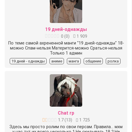
19 дней-однажды
0
(
0
)
1 909
По теме самой ахрененной манги "19 дней-однажды" 18-
можно Спам-нельзя Матерится-можно Сраться-нельзя
Только 1 админ
19 дней - однажды
аниме
манга
общение
ролка
Chat rp
1.7
(
13
)
1 725
Здесь мы просто ролим по свои персам. Правила... мхм
у нас тут их всего несколько 1.Не скидывать 18 2.Не