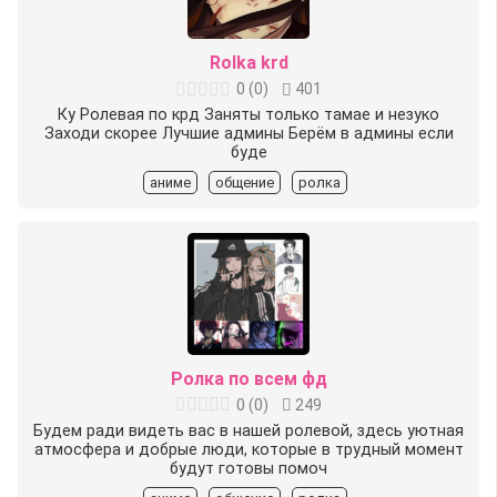
Rolka krd
0
(
0
)
401
Ку Ролевая по крд Заняты только тамае и незуко
Заходи скорее Лучшие админы Берём в админы если
буде
аниме
общение
ролка
Ролка по всем фд
0
(
0
)
249
Будем ради видеть вас в нашей ролевой, здесь уютная
атмосфера и добрые люди, которые в трудный момент
будут готовы помоч