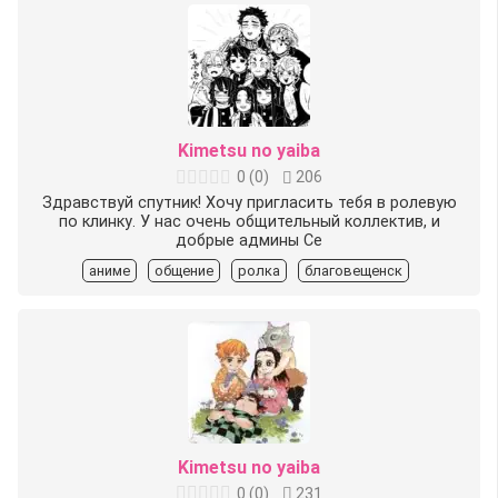
Kimetsu no yaiba
0
(
0
)
206
Здравствуй спутник! Хочу пригласить тебя в ролевую
по клинку. У нас очень общительный коллектив, и
добрые админы Се
аниме
общение
ролка
благовещенск
Kimetsu no yaiba
0
(
0
)
231