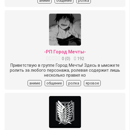
аниме
общение
ролка
-РП Город Мечты-
0
(
0
)
192
Приветствую в группе Город Мечты! Здесь в ыможете
ролить за любого персонажа, ролевая содержит лишь
несколько правил ко
аниме
общение
ролка
яровое