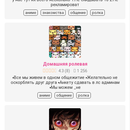
рекламироват
аниме
знакомства
общение
ролка
Домашняя ролевая
4.3
(
8
)
1 256
▪︎Все мы живем в одном общежитие ▪︎Желательно не
оскорблять друг друга ▪︎Анкету сдавать в лс админам
▪︎Мы можем _не
аниме
общение
ролка