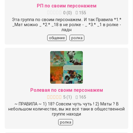
РП по своим персонажем
0
(
0
)
155
Эта группа по своим персонажем.. И так Правила *1.*
_Мат можно _ *2.* _18 в не ролке - _ *3.* _1 в ролке -
ладн
общение
ролка
Ролевая по своим персонажем
5
(
1
)
165
~ ПРАВИЛА ~ 1) 18? Совсем чуть чуть ! 2) Маты ? В
небольшом количестве, вы же всё таки в общественной
группе находи
ролка