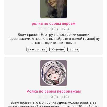
ролка по своим персам
0
(
0
)
254
Всем привет! Это группа для ролки своими
персонажами. А правила вы найдете в самой группе) ну
а так заходите там только
знакомства
общение
ролка
Ролка по своим персонажам
0
(
0
)
194
Всем привет это моя ролка здесь можно ролить за
своих персонажей и принимаются люди с 10 до 17 лет