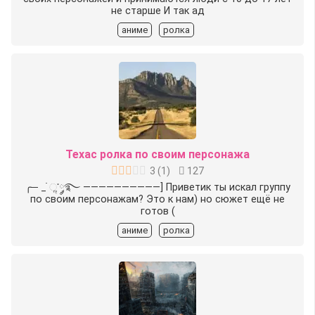
не старше И так ад
аниме
ролка
Техас ролка по своим персонажа
3
(
1
)
127
╭─ _ ׂׂૢ་༘࿐ ——————————] Приветик ты искал группу
по своим персонажам? Это к нам) но сюжет ещё не
готов (
аниме
ролка