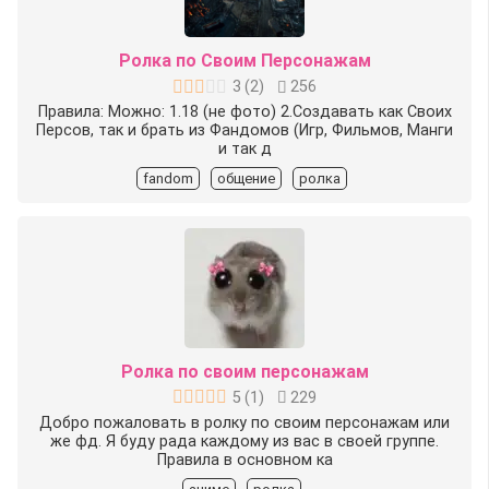
Ролка по Своим Персонажам
3
(
2
)
256
Правила: Можно: 1.18 (не фото) 2.Создавать как Своих
Персов, так и брать из Фандомов (Игр, Фильмов, Манги
и так д
fandom
общение
ролка
Ролка по своим персонажам
5
(
1
)
229
Добро пожаловать в ролку по своим персонажам или
же фд. Я буду рада каждому из вас в своей группе.
Правила в основном ка