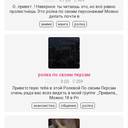
3.7
(
6
)
969
О...привет...! Наверное ты читаешь это, но всё равно
пролистнёшь Это ролка по своим персонажам! Можно
делать почти в
аниме
манга
ролка
ролка по своим персам
0
(
0
)
259
Приветствую тебя в этой Ролевой По своим Персам
очень рада вас всех видеть в моей группе _Привила_
Можно 18 в Рп
знакомства
общение
ролка