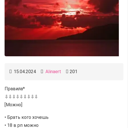
15.04.2024
Alinaert
201
Правила*
⇩⇩⇩⇩⇩⇩⇩⇩⇩
[Можно]
• Брать кого хочешь
• 18 в рп можно