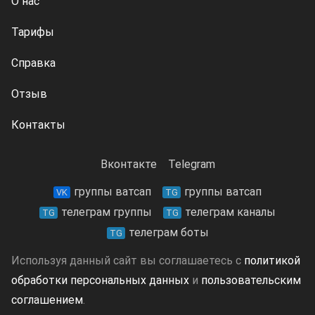
О нас
Тарифы
Справка
Отзыв
Контакты
Вконтакте
Telegram
группы ватсап
группы ватсап
VK
TG
телеграм группы
телеграм каналы
TG
TG
телеграм боты
TG
Используя данный сайт вы соглашаетесь с
политикой
обработки персональных данных
и
пользовательским
соглашением
.