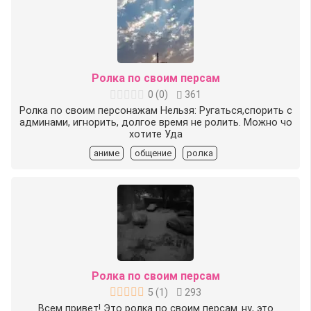
Ролка по своим персам
0
(
0
)
361
Ролка по своим персонажам Нельзя: Ругаться,спорить с
админами, игнорить, долгое время не ролить. Можно чо
хотите Уда
аниме
общение
ролка
Ролка по своим персам
5
(
1
)
293
Всем привет! Это ролка по своим персам..ну, это