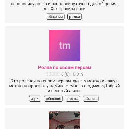
наполовину ролка и наполовину группа для общения..
да, Хех Правила напи
общение
ролка
Ролка по своим персам
0
(
0
)
319
Это ролевая по своим персам, анкету можно и вашу а
можно попросить у админа Немного о админе Добрый
и весёлый а иног
игры
общение
ролка
абинск