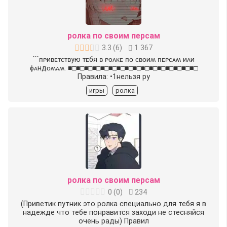
ролка по своим персам
3.3
(
6
)
1 367
```ᴨᴩиʙᴇᴛᴄᴛʙую ᴛᴇбя ʙ ᴩᴏᴧᴋᴇ ᴨᴏ ᴄʙᴏиʍ ᴨᴇᴩᴄᴀʍ иᴧи
ɸᴀндᴏʍᴀʍ. ■□■□■□■□■□■□■□■□■□■□■□■□■□■□■□■□
Правила: •1нельзя ру
игры
ролка
ролка по своим персам
0
(
0
)
234
(Приветик путник это ролка специально для тебя я в
надежде что тебе понравится заходи не стесняйся
очень рады) Правил