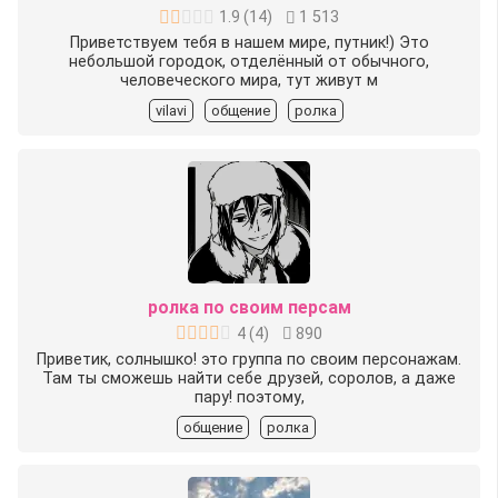
1.9
(
14
)
1 513
Приветствуем тебя в нашем мире, путник!) Это
небольшой городок, отделённый от обычного,
человеческого мира, тут живут м
vilavi
общение
ролка
ролка по своим персам
4
(
4
)
890
Приветик, солнышко! это группа по своим персонажам.
Там ты сможешь найти себе друзей, соролов, а даже
пару! поэтому,
общение
ролка