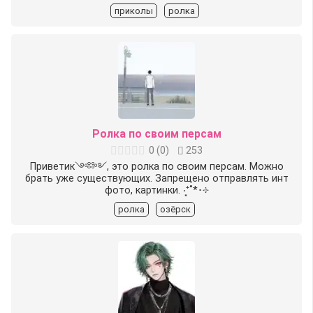
приколы
ролка
Ролка по своим персам
0
(
0
)
253
Приветик༺༻, это ролка по своим персам. Можно
брать уже существующих. Запрещено отправлять инт
фото, картинки. ‧͙⁺˚*･༓
ролка
озёрск