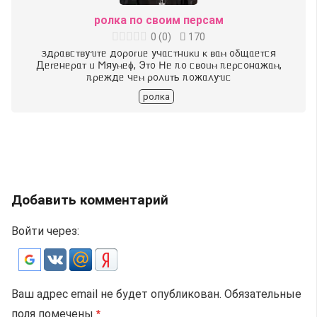
ролка по своим персам
0
(
0
)
170
ᤋдρᥲʙᥴᴛʙуᥔᴛᥱ д᧐ρ᧐ᴦᥙᥱ учᥲᥴᴛнᥙκᥙ κ ʙᥲⲙ ᧐δщᥲᥱᴛᥴя
Дᥱᴦᥱнᥱρᥲᴛ ᥙ 𐌑яуⲙᥱɸ, Эᴛ᧐ 𐋏ᥱ ᥰ᧐ ᥴʙ᧐ᥙⲙ ᥰᥱρᥴ᧐нᥲжᥲⲙ,
ᥰρᥱждᥱ чᥱⲙ ρ᧐᧘ᥙᴛь ᥰ᧐жᥲ᧘уᥔᥴ
ролка
Добавить комментарий
Войти через:
Ваш адрес email не будет опубликован.
Обязательные
поля помечены
*