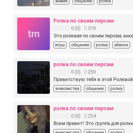
аниме
общение
ролка
Ролка по своим персам
0
(
0
)
319
Это ролевая по своим персам, анк
игры
общение
ролка
абинск
ролка по своим персам
0
(
0
)
259
Приветствую тебя в этой Ролевой
знакомства
общение
ролка
ролка по своим персам
0
(
0
)
254
Всем привет! Это группа для ролки
знакомства
общение
ролка