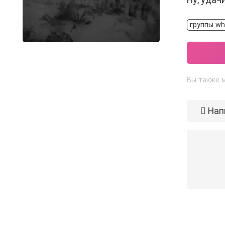
группы w
Вы также м
Нап