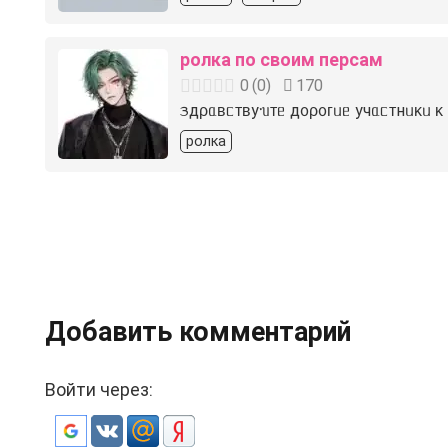
ролка по своим персам
0
(
0
)
170
ᤋдρᥲʙᥴᴛʙуᥔᴛᥱ д᧐ρ᧐ᴦᥙᥱ учᥲᥴᴛнᥙκᥙ κ
ролка
Добавить комментарий
Войти через: