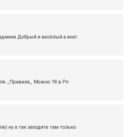
 админе Добрый и весёлый а иног
ппе _Привила_ Можно 18 в Рп
е) ну а так заходите там только