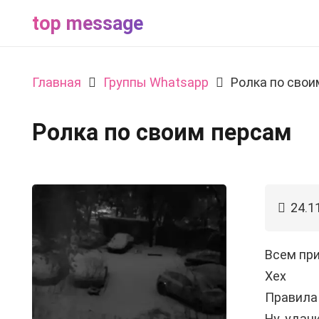
top message
Главная
Группы Whatsapp
Ролка по свои
Ролка по своим персам
24.1
Всем при
Хех
Правила 
Ну, удач