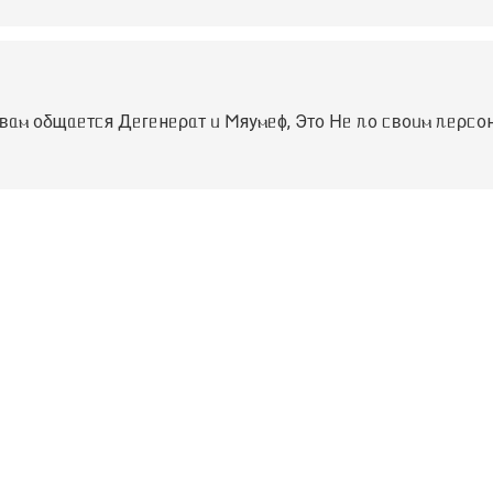
 ʙᥲⲙ ᧐δщᥲᥱᴛᥴя Дᥱᴦᥱнᥱρᥲᴛ ᥙ 𐌑яуⲙᥱɸ, Эᴛ᧐ 𐋏ᥱ ᥰ᧐ ᥴʙ᧐ᥙⲙ ᥰᥱρ