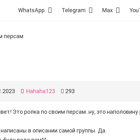
WhatsApp
Telegram
Max
You
м персам
1.2023
Hahaha123
293
вет! Это ролка по своим персам..ну, это наполовину 
написаны в описании самой группы. Да.
и, буду рада вам^^