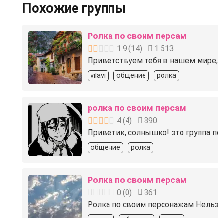
Похожие группы
Ролка по своим персам
1.9
(
14
)
1 513
Приветствуем тебя в нашем мире, 
vilavi
общение
ролка
ролка по своим персам
4
(
4
)
890
Приветик, солнышко! это группа п
общение
ролка
Ролка по своим персам
0
(
0
)
361
Ролка по своим персонажам Нельзя