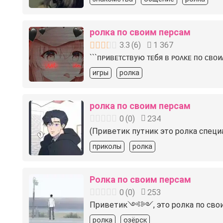
ролка по своим персам
3.3
(
6
)
1 367
```ᴨᴩиʙᴇᴛᴄᴛʙую ᴛᴇбя ʙ ᴩᴏᴧᴋᴇ ᴨᴏ 
игры
ролка
ролка по своим персам
0
(
0
)
234
(Приветик путник это ролка специа
приколы
ролка
Ролка по своим персам
0
(
0
)
253
Приветик༺༻, это ролка по своим 
ролка
озёрск