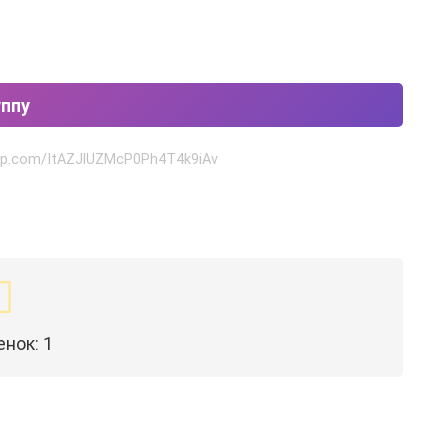
уппу
app.com/ItAZJlUZMcP0Ph4T4k9iAv
енок:
1