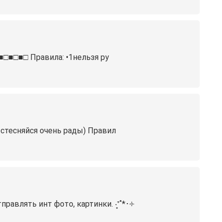
■□■□■□ Правила: •1нельзя ру
 стесняйся очень рады) Правил
влять инт фото, картинки. ‧͙⁺˚*･༓