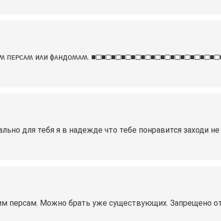
ᴄʙᴏиʍ ᴨᴇᴩᴄᴀʍ иᴧи ɸᴀндᴏʍᴀʍ. ■□■□■□■□■□■□■□■□■□■□■□■□■□
льно для тебя я в надежде что тебе понравится заходи не
персам. Можно брать уже существующих. Запрещено отпра