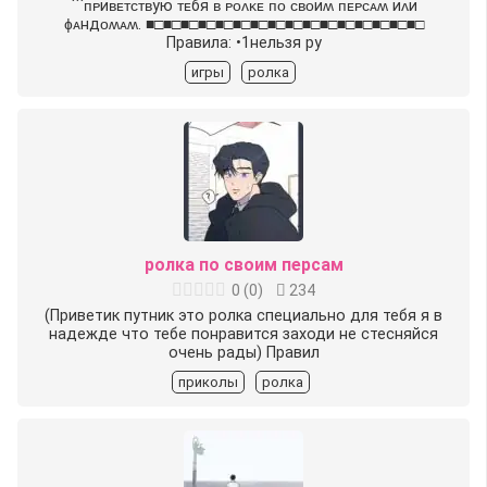
```ᴨᴩиʙᴇᴛᴄᴛʙую ᴛᴇбя ʙ ᴩᴏᴧᴋᴇ ᴨᴏ ᴄʙᴏиʍ ᴨᴇᴩᴄᴀʍ иᴧи
ɸᴀндᴏʍᴀʍ. ■□■□■□■□■□■□■□■□■□■□■□■□■□■□■□■□
Правила: •1нельзя ру
игры
ролка
ролка по своим персам
0
(
0
)
234
(Приветик путник это ролка специально для тебя я в
надежде что тебе понравится заходи не стесняйся
очень рады) Правил
приколы
ролка