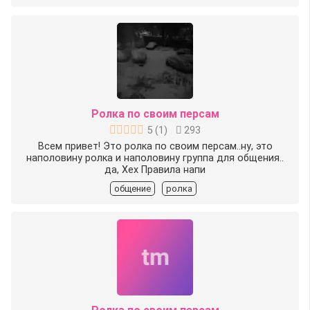
Ролка по своим персам
5
(
1
)
293
Всем привет! Это ролка по своим персам..ну, это
наполовину ролка и наполовину группа для общения..
да, Хех Правила напи
общение
ролка