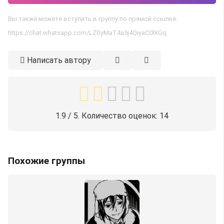
Вы также можете вступить в группу по прямой ссылке:
https://chat.whatsapp.com/LZDyMaT4a5j4QiyaC0lXGq
Написать автору
1.9
/ 5. Количество оценок:
14
Похожие группы