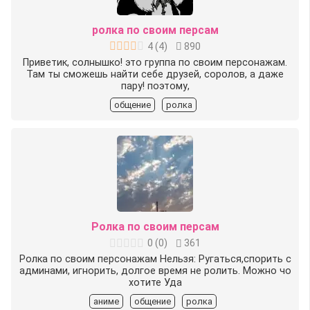
ролка по своим персам
4
(
4
)
890
Приветик, солнышко! это группа по своим персонажам.
Там ты сможешь найти себе друзей, соролов, а даже
пару! поэтому,
общение
ролка
Ролка по своим персам
0
(
0
)
361
Ролка по своим персонажам Нельзя: Ругаться,спорить с
админами, игнорить, долгое время не ролить. Можно чо
хотите Уда
аниме
общение
ролка