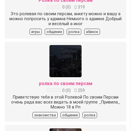
Ролка по своим персам
0
(
0
)
319
Это ролевая по своим персам, анкету можно и вашу а
можно попросить у админа Немного о админе Добрый
и весёлый а иног
игры
общение
ролка
абинск
ролка по своим персам
0
(
0
)
259
Приветствую тебя в этой Ролевой По своим Персам
очень рада вас всех видеть в моей группе _Привила_
Можно 18 в Рп
знакомства
общение
ролка