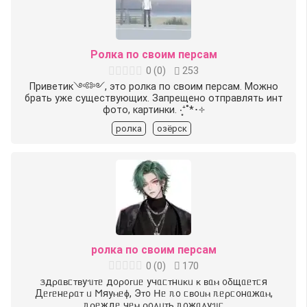
Ролка по своим персам
0
(
0
)
253
Приветик༺༻, это ролка по своим персам. Можно
брать уже существующих. Запрещено отправлять инт
фото, картинки. ‧͙⁺˚*･༓
ролка
озёрск
ролка по своим персам
0
(
0
)
170
ᤋдρᥲʙᥴᴛʙуᥔᴛᥱ д᧐ρ᧐ᴦᥙᥱ учᥲᥴᴛнᥙκᥙ κ ʙᥲⲙ ᧐δщᥲᥱᴛᥴя
Дᥱᴦᥱнᥱρᥲᴛ ᥙ 𐌑яуⲙᥱɸ, Эᴛ᧐ 𐋏ᥱ ᥰ᧐ ᥴʙ᧐ᥙⲙ ᥰᥱρᥴ᧐нᥲжᥲⲙ,
ᥰρᥱждᥱ чᥱⲙ ρ᧐᧘ᥙᴛь ᥰ᧐жᥲ᧘уᥔᥴ