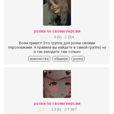
ролка по своим персам
0
(
0
)
254
Всем привет! Это группа для ролки своими
персонажами. А правила вы найдете в самой группе) ну
а так заходите там только
знакомства
общение
ролка
ролка по своим персам
3.3
(
6
)
1 367