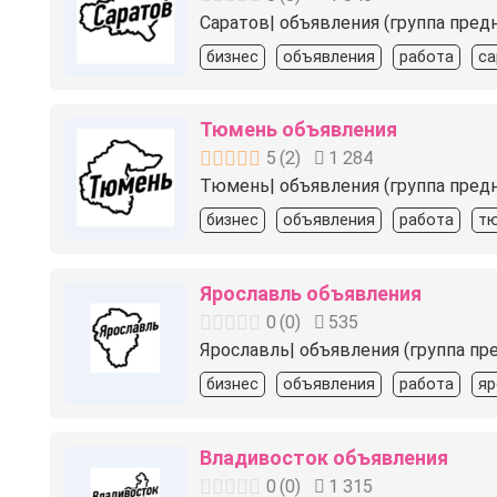
Саратов| объявления (группа пред
бизнес
объявления
работа
са
Тюмень объявления
5
(
2
)
1 284
Тюмень| объявления (группа предн
бизнес
объявления
работа
т
Ярославль объявления
0
(
0
)
535
Ярославль| объявления (группа пр
бизнес
объявления
работа
яр
Владивосток объявления
0
(
0
)
1 315