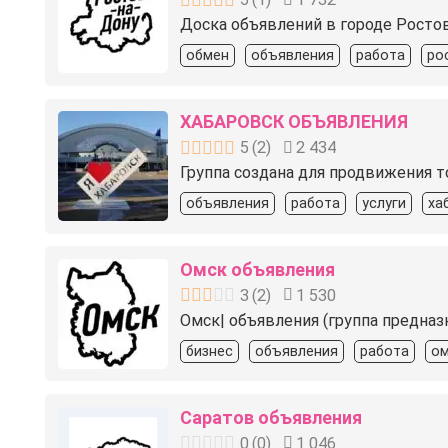
Доска объявлений в городе Ростов-
обмен
объявления
работа
ро
ХАБАРОВСК ОБЪЯВЛЕНИЯ
5
(
2
)
2 434
Группа создана для продвижения т
объявления
работа
услуги
ха
Омск объявления
3
(
2
)
1 530
Омск| объявления (группа предназ
бизнес
объявления
работа
ом
Саратов объявления
0
(
0
)
1 046