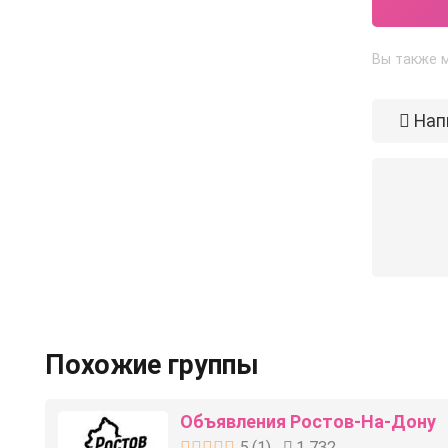
Вы также 
Нап
Похожие группы
Объявления Ростов-На-Дону
5
(
1
)
1 732