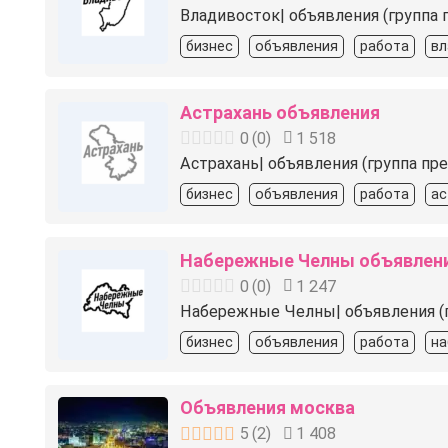
Владивосток| объявления (группа 
бизнес
объявления
работа
вл
Астрахань объявления
0
(
0
)
1 518
Астрахань| объявления (группа пр
бизнес
объявления
работа
ас
Набережные Челны объявлен
0
(
0
)
1 247
Набережные Челны| объявления (гр
бизнес
объявления
работа
на
Объявления москва
5
(
2
)
1 408