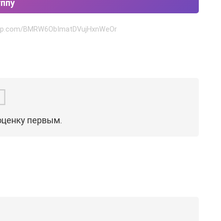
уппу
tsapp.com/BMRW6ObImatDVujHxnWeOr
оценку первым.