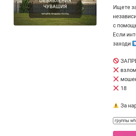
Ищете з
независи
с помощь
Если ин
заходи
ЗАПР
взло
мошен
18
За на
группы w