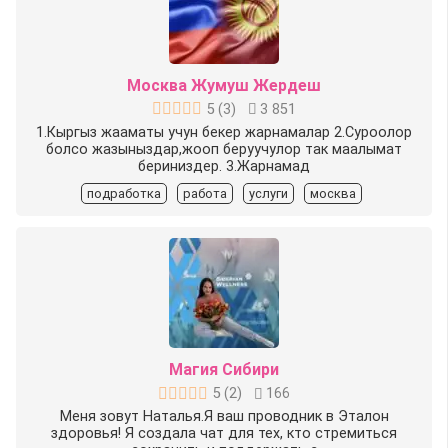
Москва Жумуш Жердеш
5
(
3
)
3 851
1.Кыргыз жааматы учун бекер жарнамалар 2.Суроолор
болсо жазыныздар,жооп беруучулор так маалымат
бериниздер. 3.Жарнамад
подработка
работа
услуги
москва
Магия Сибири
5
(
2
)
166
Меня зовут Наталья.Я ваш проводник в Эталон
здоровья! Я создала чат для тех, кто стремиться