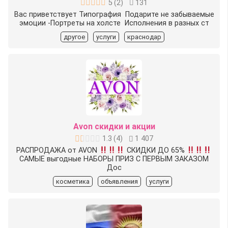
5
(
2
)
131
Вас приветствует Типография ️ Подарите не забываемые
эмоции -Портреты на холсте ️ Исполнения в разных ст
другое
услуги
краснодар
Avon скидки и акции
1.3
(
4
)
1 407
РАСПРОДАЖА от AVON
СКИДКИ ДО 65%
САМЫЕ выгодные НАБОРЫ
ПРИЗ С ПЕРВЫМ ЗАКАЗОМ
Дос
косметика
объявления
услуги