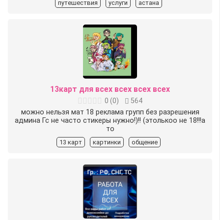
путешествия
услуги
астана
13карт для всех всех всех всех
0
(
0
)
564
можно ️нельзя мат 18 реклама групп без разрешения
админа️ Гс не часто стикеры нужно!)!! (этолькоо не 18!!!а
то
13 карт
картинки
общение