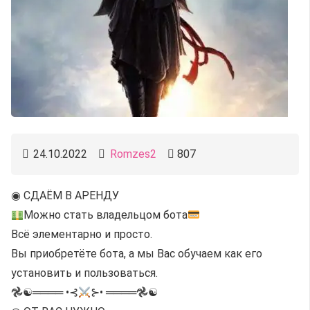
24.10.2022
Romzes2
807
◉ СДАЁМ В АРЕНДУ
Можно стать владельцом бота
Всё элементарно и просто.
Вы приобретёте бота, а мы Вас обучаем как его
установить и пользоваться.
𖣘☯︎════ •⊰
⊱• ════𖣘☯︎