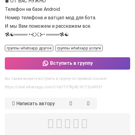
◉ ОТ ВАС НУЖНО
Телефон на базе Android
Номер телефона и ватцап мод для бота.
И мы Вам поможем и расскажем все.
𖣘☯︎════ •⊰
⊱• ════𖣘☯︎
группы whatsapp другое
группы whatsapp услуги
Вступить в группу
Вы также можете вступить в группу по прямой ссылке:
https://chat.whatsapp.com/C16OT37Rp8L1tCT3znRfd7
Написать автору