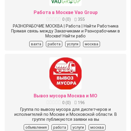
Работа в Москве Vao Group
0
(
0
)
355
РАЗНОРАБОЧИЕ МОСКВА | Работа | Найти Работника
Прямая связь между Заказчиками и Разнорабочими в
Москве! Найти рабо
вахта
работа
услуги
москва
Вывоз мусора Москва и МО
0
(
0
)
196
Группа по вывозу мусора для диспетчеров и
исполнителей по Москве и Московской области. В
группе публикуются заявки на вы
объявления
работа
услуги
москва