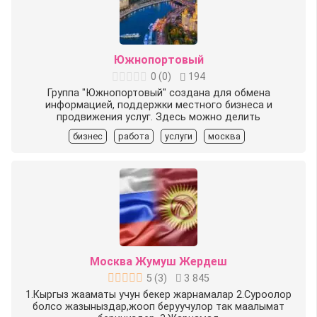
Южнопортовый
0
(
0
)
194
Группа "Южнопортовый" создана для обмена
информацией, поддержки местного бизнеса и
продвижения услуг. Здесь можно делить
бизнес
работа
услуги
москва
Москва Жумуш Жердеш
5
(
3
)
3 845
1.Кыргыз жааматы учун бекер жарнамалар 2.Суроолор
болсо жазыныздар,жооп беруучулор так маалымат