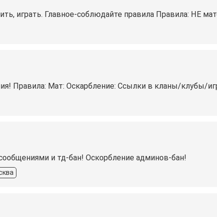
ть, играть. Главное-соблюдайте правила Правила: НЕ мате
общения! Правила: Мат: Оскарбление: Ссылки в кланы/клубы/и
сообщениями и тд-бан! Оскорбление админов-бан!
сква