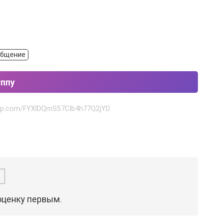
общение
уппу
app.com/FYXlDQmS57CIb4h77Q2jYD
оценку первым.