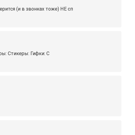
рится (и в звонках тоже) НЕ сп
гры: Стикеры: Гифки: С