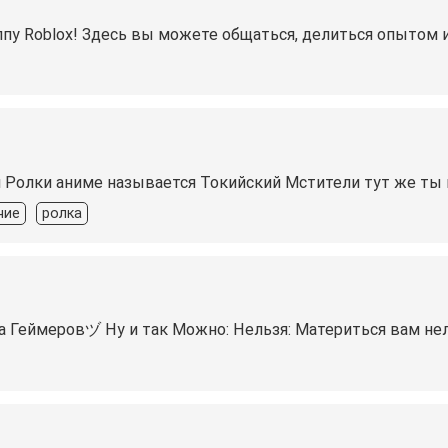
пу Roblox! Здесь вы можете общаться, делиться опытом 
ля Ролки аниме называется Токийский Мстители тут же ты
ние
ролка
ппа Геймеровヅ Ну и так Можно: Нельзя:️ Материться вам н