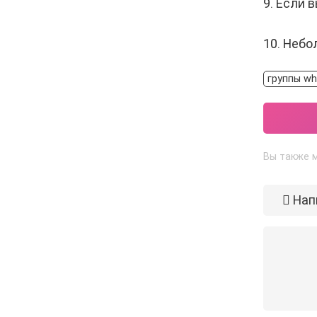
9. Если 
10. Небо
группы wh
Вы также м
Нап