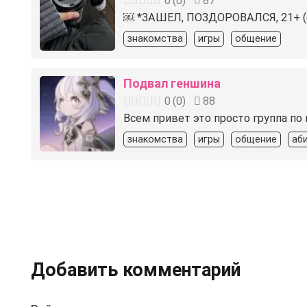
0
(
0
)
87
￼ *ЗАШЕЛ, ПОЗДОРОВАЛСЯ, 21+ (фо
знакомства
игры
общение
Подвал геншина
0
(
0
)
88
Всем привет это просто группа по
знакомства
игры
общение
аб
Добавить комментарий