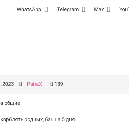
WhatsApp
Telegram
Max
You
1.2023
_PahaX_
139
а общие!
оскорблять родных, бан на 5 дня