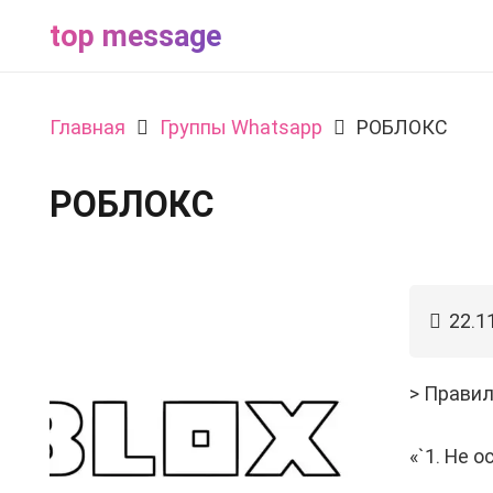
top message
Главная
Группы Whatsapp
РОБЛОКС
РОБЛОКС
22.1
> Правил
«`1. Не 