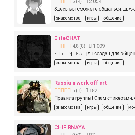
5
(
4
)
2 054
Здесь вы сможете общаться, дружи
знакомства
игры
общение
EliteCHAT
4.8
(
8
)
1 009
𝙴𝚕𝚒𝚝𝚎|𝙲𝙷𝙰𝚃|#1 создан для 
знакомства
игры
общение
Russia a work off art
5
(
1
)
182
Правила группы! Спам стикерами, 
знакомства
игры
общение
мо
CHIFIRNAYA