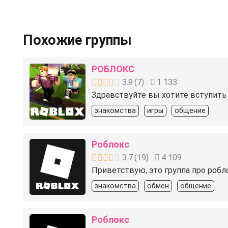
Похожие группы
РОБЛОКС
3.9
(
7
)
1 133
Здравствуйте вы хотите вступить
знакомства
игры
общение
Роблокс
3.7
(
19
)
4 109
Приветствую, это группа про робл
знакомства
обмен
общение
Роблокс