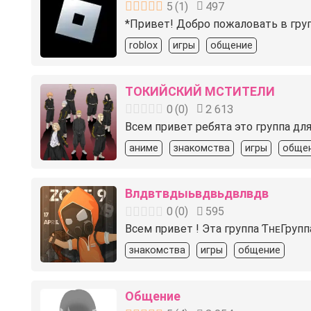
5
(
1
)
497
*Привет! Добро пожаловать в груп
roblox
игры
общение
ТОКИЙСКИЙ МСТИТЕЛИ
0
(
0
)
2 613
Всем привет ребята это группа д
аниме
знакомства
игры
обще
Влдвтвдыьвдвьдвлвдв
0
(
0
)
595
Всем привет !️ Эта группа ƬʜᴇГру
знакомства
игры
общение
Общение