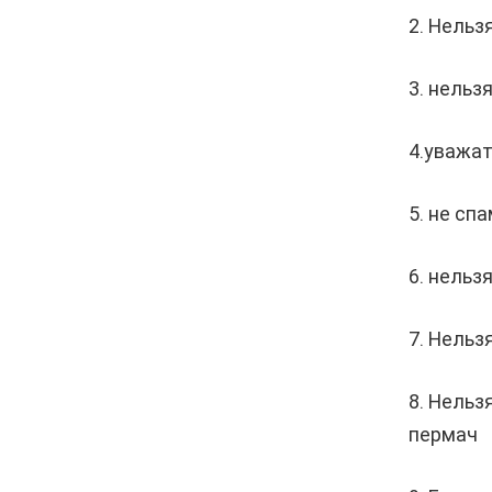
2. Нельз
3. нельз
4.уважат
5. не сп
6. нельз
7. Нельз
8. Нельз
пермач