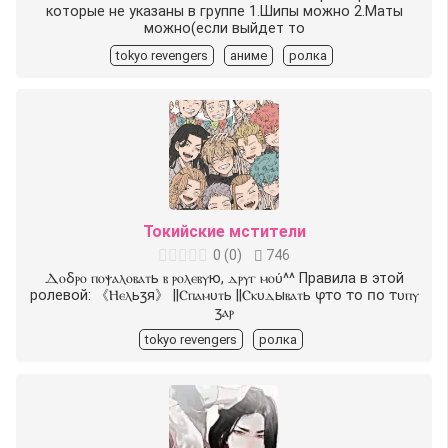
которые не указаны в группе 1.Шипы можно 2.Маты
можно(если выйдет то
tokyo revengers
аниме
ролка
Токийские мстители
0
(
0
)
746
Ⲇⲟⳝⲣⲟ ⲡⲟⲯⲁⲗⲟⲃⲁⲧь ⲃ ⲣⲟⲗⲉⲃⲩю, ⲇⲣⲩⲅ ⲙⲟύ^^ Правила в этой
ролевой: 《Ⲏⲉⲗьⳅя》 |︎|Ⲥⲡⲁⲙυⲧь |︎|Ⲥⲕυⲇыⲃⲁⲧь ⳡⲧⲟ ⲧⲟ ⲡⲟ ⲧυⲡⲩ
ⳅⲁⲣ
tokyo revengers
ролка