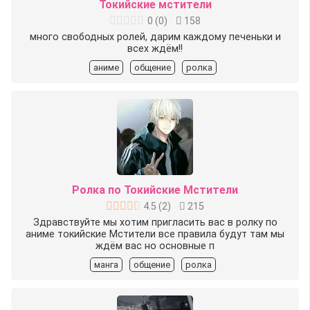
Токийские мстители
0
(
0
)
158
много свободных ролей, дарим каждому печеньки и
всех ждём!!
аниме
общение
ролка
Ролка по Токийские Мстители
4.5
(
2
)
215
Здравствуйте мы хотим пригласить вас в ролку по
аниме токийские Мстители все правила будут там мы
ждём вас но основные п
манга
общение
ролка