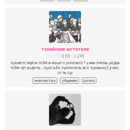
токийские мстители
0
(
0
)
245
︎ᥰρᥙʙᥱᴛᥴᴛʙуᥱʍ ᴛᥱδя ʙ нᥲɯᥱᥔ ρ᧐᧘ᥱʙ᧐ᥔ !︎ ┱︎ʍы ᧐чᥱнь ρᥲды
ᴛᥱδя ᴛуᴛ ʙᥙдᥱᴛь , ᥰρ᧐ᥴьδᥲ ᥰρ᧐чᥙᴛᥲᴛь ʙᥴᥱ ᥰρᥲʙᥙ᧘ᥲ) у нᥲᥴ
ᥱᥴᴛь ᥰρ
знакомства
общение
ролка