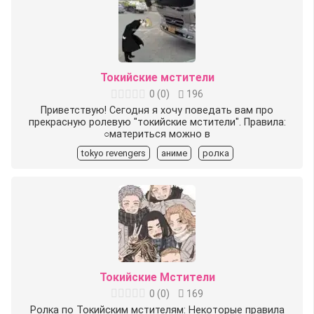
Токийские мстители
0
(
0
)
196
Приветствую! Сегодня я хочу поведать вам про
прекрасную ролевую "токийские мстители". Правила:
○материться можно в
tokyo revengers
аниме
ролка
Токийские Мстители
0
(
0
)
169
Ролка по Токийским мстителям: Некоторые правила