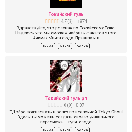
Токийский гуль
4.7
(
3
)
874
Здравствуйте, это ролевая по Токийскому Гулю!
Надеюсь что мы сможем набрать фанатов этого
Аниме/ Манги сюда. Правила и п
аниме
манга
ролка
Токийский гуль рп
0
(
0
)
87
```Добро пожаловать в ролку по вселенной Tokyo Ghoul!
Здесь ты можешь создать своего уникального
персонажа — гуля, следо
аниме
манга
ролка