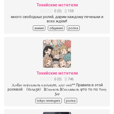
Токийские мстители
0
(
0
)
158
много свободных ролей, дарим каждому печеньки и
всех ждём!!
аниме
общение
ролка
Токийские мстители
0
(
0
)
746
Ⲇⲟⳝⲣⲟ ⲡⲟⲯⲁⲗⲟⲃⲁⲧь ⲃ ⲣⲟⲗⲉⲃⲩю, ⲇⲣⲩⲅ ⲙⲟύ^^ Правила в этой
ролевой: 《Ⲏⲉⲗьⳅя》 |︎|Ⲥⲡⲁⲙυⲧь |︎|Ⲥⲕυⲇыⲃⲁⲧь ⳡⲧⲟ ⲧⲟ ⲡⲟ ⲧυⲡⲩ
ⳅⲁⲣ
tokyo revengers
ролка