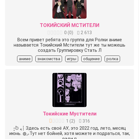
ТОКИЙСКИЙ МСТИТЕЛИ
0
(
0
)
2 613
Всем привет ребята это группа для Ролки аниме
называется Токийский Мстители тут же ты можешь
создать Группировку Стать Л
аниме
знакомства
игры
общение
ролка
Токийские Мустители
1
(
2
)
316
◦۪۪‌◎۫۫ ៹┆ Здесь есть своё АУ, это 2022 год, лето, месяц
июнь. ◍◞ִ˖Тут нет бойней, хотя можете и подраться, так,
ради п