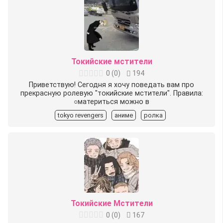
Токийские мстители
0
(
0
)
194
Приветствую! Сегодня я хочу поведать вам про
прекрасную ролевую "токийские мстители". Правила:
○материться можно в
tokyo revengers
аниме
ролка
Токийские Мстители
0
(
0
)
167