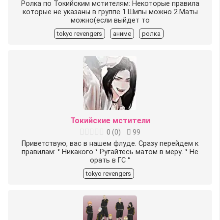
Ролка по Токийским мстителям: Некоторые правила
которые не указаны в группе 1.Шипы можно 2.Маты
можно(если выйдет то
tokyo revengers
аниме
ролка
Токийские мстители
0
(
0
)
99
Приветствую, вас в нашем флуде. Сразу перейдем к
правилам: ° Никакого ° Ругайтесь матом в меру. ° Не
орать в ГС °
tokyo revengers