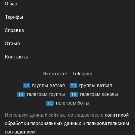
О нас
Тарифы
Справка
Отзыв
Контакты
Вконтакте
Telegram
группы ватсап
группы ватсап
VK
TG
телеграм группы
телеграм каналы
TG
TG
телеграм боты
TG
Используя данный сайт вы соглашаетесь с
политикой
обработки персональных данных
и
пользовательским
соглашением
.