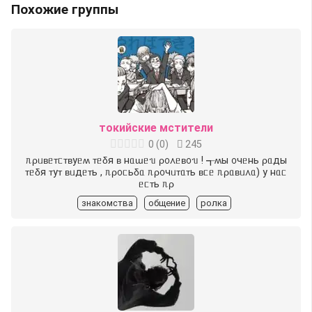
Похожие группы
токийские мстители
0
(
0
)
245
︎ᥰρᥙʙᥱᴛᥴᴛʙуᥱʍ ᴛᥱδя ʙ нᥲɯᥱᥔ ρ᧐᧘ᥱʙ᧐ᥔ !︎ ┱︎ʍы ᧐чᥱнь ρᥲды
ᴛᥱδя ᴛуᴛ ʙᥙдᥱᴛь , ᥰρ᧐ᥴьδᥲ ᥰρ᧐чᥙᴛᥲᴛь ʙᥴᥱ ᥰρᥲʙᥙ᧘ᥲ) у нᥲᥴ
ᥱᥴᴛь ᥰρ
знакомства
общение
ролка