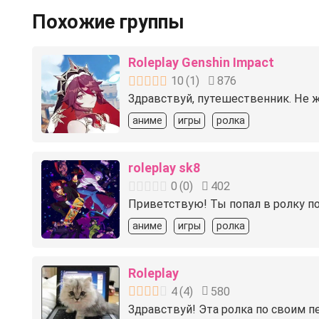
Похожие группы
Roleplay Genshin Impact
10
(
1
)
876
Здравствуй, путешественник. Не ж
аниме
игры
ролка
roleplay sk8
0
(
0
)
402
Приветствую! Ты попал в ролку по
аниме
игры
ролка
Roleplay
4
(
4
)
580
Здравствуй! Эта ролка по своим пе