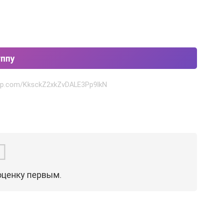
уппу
app.com/KksckZ2xkZvDALE3Pp9lkN
оценку первым.