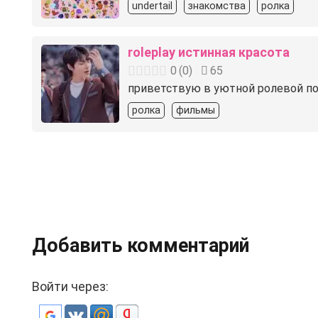
undertail
знакомства
ролка
roleplay истинная красота
0
(
0
)
65
приветствую в уютной ролевой по 
ролка
фильмы
Добавить комментарий
Войти через: