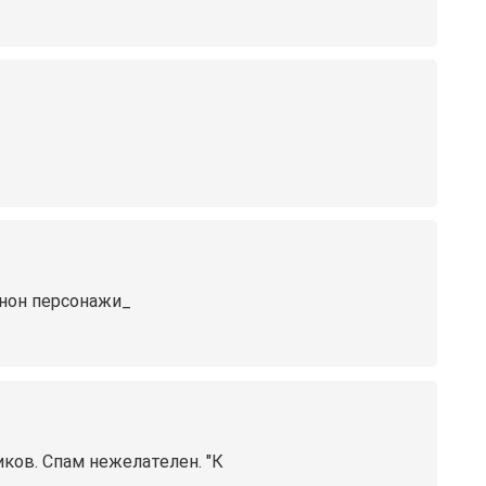
канон персонажи_
иков. Спам нежелателен. "К