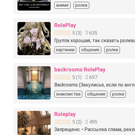
аниме
ролка
RolePlay
5
(
3
)
635
Группа хорошая, так сказать ролев
картинки
общение
ролка
backrooms RolePlay
5
(
1
)
697
Backrooms (Закулисье, если по анг
знакомства
общение
ролка
Roleplay
5
(
2
)
495
Запрещено: • Рассылка спама, рек