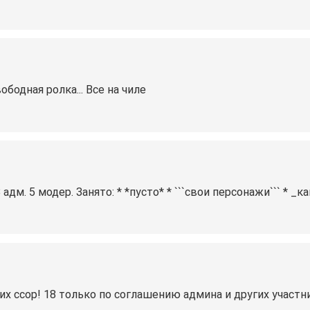
бодная ролка... Все на чиле
дм. 5 модер. Занято: * *пусто* * ```свои персонажи``` * _
их ссор! 18 только по соглашению админа и других участн