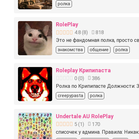
ролка
RolePlay
4.8
(
8
)
818
Это не фандомная полка, просто сво
знакомства
общение
ролка
Roleplay Крипипаста
0
(
0
)
386
Ролка по Крипипасте Должности: 3 а
creepypasta
ролка
Undertale AU RolePlay
5
(
1
)
170
списочек у админа. Правила: Никак