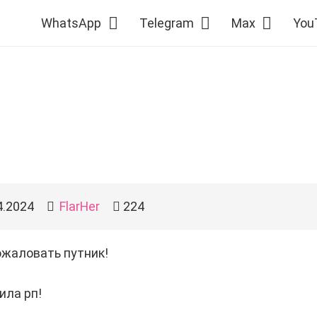
WhatsApp
Telegram
Max
You
4.2024
FlarHer
224
ожаловать путник!
ила рп!