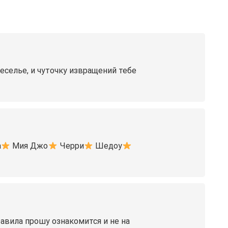
еселье, и чуточку извращений тебе
а
Мия Джо
Черри
Шедоу
равила прошу ознакомится и не на