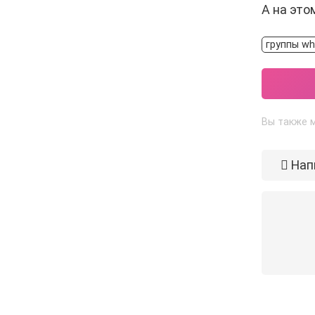
А на это
группы wh
Вы также м
Нап