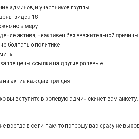
ние админов, и участников группы
щены видео 18
ожно но в меру
дение актива, неактивен без уважительной причины
 не болтать о политике
амить
 запрещены ссылки на другие ролевые
 на актив каждые три дня
ко вы вступите в ролевую админ скинет вам анкету
е всегда в сети, такчто попрошу вас сразу не выхо