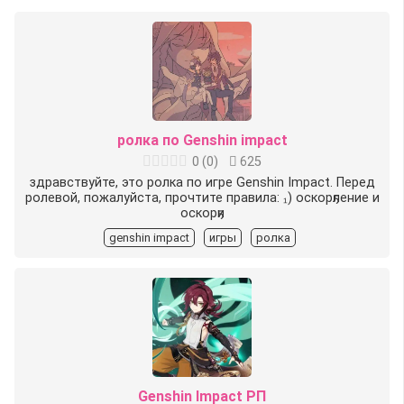
ролка по Genshin impact
0
(
0
)
625
здравствуйте, это ролка по игре Genshin Impact. Перед
ролевой, пожалуйста, прочтите правила: ₁) оскорҕление и
оскорҕи
genshin impact
игры
ролка
Genshin Impact РП