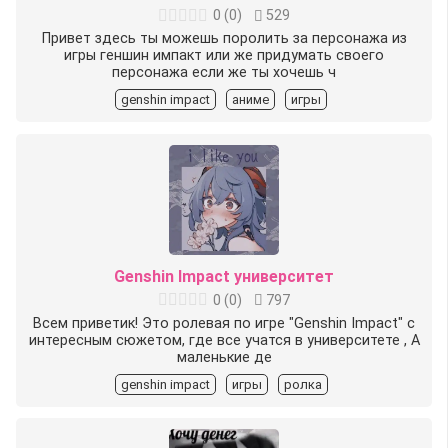
0
(
0
)
529
Привет здесь ты можешь поролить за персонажа из
игры геншин импакт или же придумать своего
персонажа если же ты хочешь ч
genshin impact
аниме
игры
Genshin Impact университет
0
(
0
)
797
Всем приветик! Это ролевая по игре "Genshin Impact" с
интересным сюжетом, где все учатся в университете , А
маленькие де
genshin impact
игры
ролка