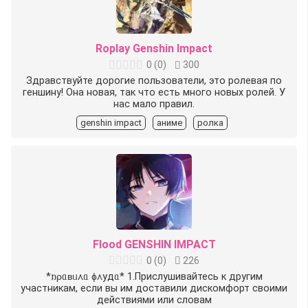
Roplay Genshin Impact
0
(
0
)
300
Здравствуйте дорогие пользователи, это ролевая по
геншину! Она новая, так что есть много новых ролей. У
нас мало правил.
genshin impact
аниме
ролка
Flood GENSHIN IMPACT
0
(
0
)
226
*𐌿ρᥲʙᥙ᧘ᥲ ɸ᧘удᥲ* 1.Прислушивайтесь к другим
участникам, если вы им доставили дискомфорт своими
действиями или словам