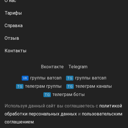
О нас
Тарифы
Справка
Отзыв
Контакты
Вконтакте
Telegram
группы ватсап
группы ватсап
VK
TG
телеграм группы
телеграм каналы
TG
TG
телеграм боты
TG
Используя данный сайт вы соглашаетесь с
политикой
обработки персональных данных
и
пользовательским
соглашением
.