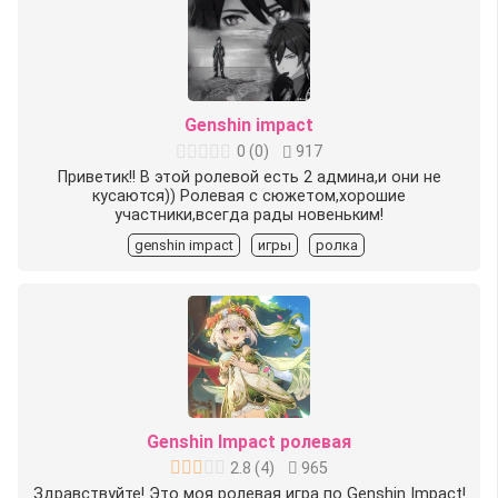
Genshin impact
0
(
0
)
917
Приветик!! В этой ролевой есть 2 админа,и они не
кусаются)) Ролевая с сюжетом,хорошие
участники,всегда рады новеньким!
genshin impact
игры
ролка
Genshin Impact ролевая
2.8
(
4
)
965
Здравствуйте! Это моя ролевая игра по Genshin Impact!