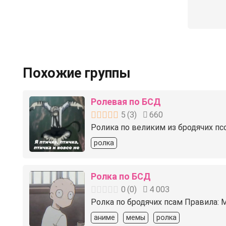
Похожие группы
Ролевая по БСД
5
(
3
)
660
Ролика по великим из бродячих пс
ролка
Ролка по БСД
0
(
0
)
4 003
Ролка по бродячих псам Правила: М
аниме
мемы
ролка