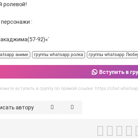
й ролевой!
 персонажи :
акаджима(57-92)«`
atsapp аниме
группы whatsapp ролка
группы whatsapp Люб
Вступить в гр
ожете вступить в группу по прямой ссылке: https://chat.what
исать автору