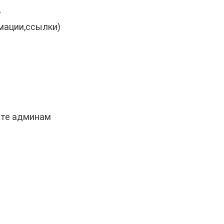
о
мации,ссылки)
ите админам