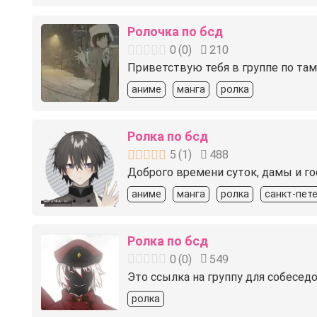
Ролочка по бсд
0
(
0
)
210
Приветствую тебя в группе по там
аниме
манга
ролка
Ролка по бсд
5
(
1
)
488
Доброго времени суток, дамы и го
аниме
манга
ролка
санкт-пет
Ролка по бсд
0
(
0
)
549
Это ссылка на группу для собеседо
ролка