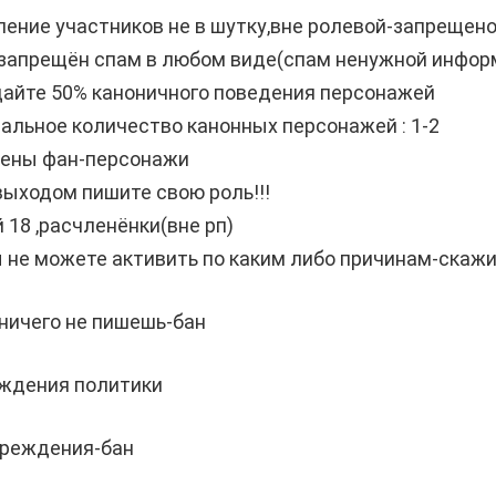
ление участников не в шутку,вне ролевой-запрещен
 запрещён спам в любом виде(спам ненужной инфор
дайте 50% каноничного поведения персонажей
альное количество канонных персонажей : 1-2
щены фан-персонажи
выходом пишите свою роль!!!
й 18 ,расчленёнки(вне рп)
ы не можете активить по каким либо причинам-скаж
ничего не пишешь-бан
уждения политики
преждения-бан