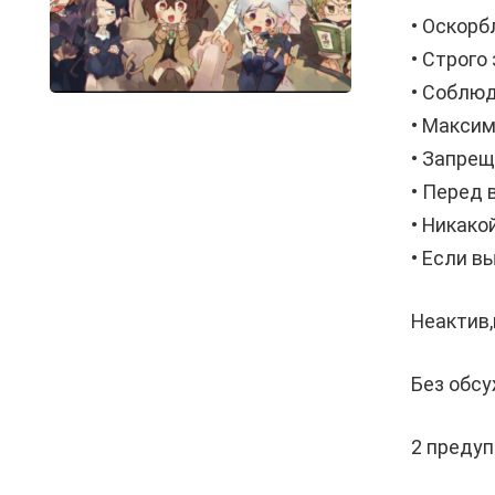
• Оскорб
• Строго
• Соблю
• Максим
• Запре
• Перед 
• Никако
• Если в
Неактив,
Без обс
2 преду