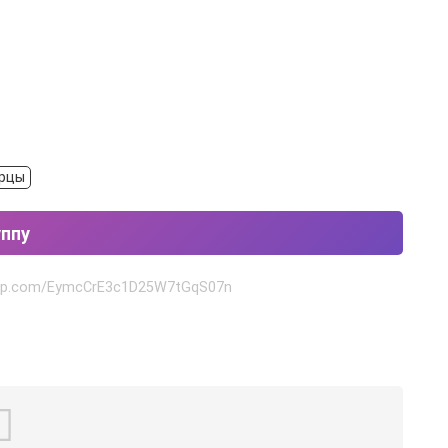
ерцы
уппу
sapp.com/EymcCrE3c1D25W7tGqS07n