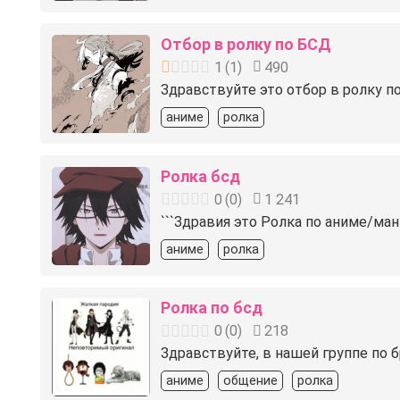
Отбор в ролку по БСД
1
(
1
)
490
Здравствуйте это отбор в ролку п
аниме
ролка
Ролка бсд
0
(
0
)
1 241
```Здравия это Ролка по аниме/ман
аниме
ролка
Ролка по бсд
0
(
0
)
218
Здравствуйте, в нашей группе по 
аниме
общение
ролка