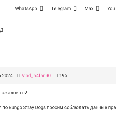
WhatsApp
Telegram
Max
You
СД
6.2024
Vlad_a4fan30
195
 пожаловать!
 по Bungo Stray Dogs просим соблюдать данные пра