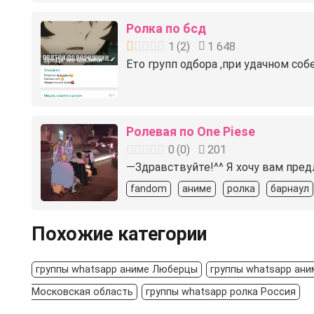
Ролка по бсд
1
(
2
)
1 648
Ето групп одбора ,при удачном со
Ролевая по One Piese
0
(
0
)
201
—Здравствуйте!^^ Я хочу вам пред
fandom
аниме
ролка
барнаул
Похожие категории
группы whatsapp аниме Люберцы
группы whatsapp ани
Московская область
группы whatsapp ролка Россия