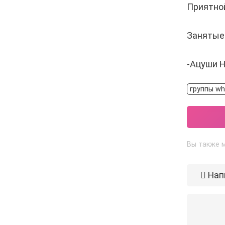
Приятно
Занятые
-Ацуши Н
группы wh
Вы также м
Нап