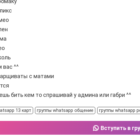
ромаку
ликс
мео
лен
ма
ео
коль
 вас ^^
барщиваты с матами
ится
ешь бить кем то спрашивай у админа или габри ^^
atsapp 13 карт
группы whatsapp общение
группы whatsapp р
Вступить в гр