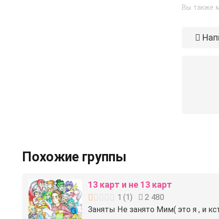
Вы также м
Нап
Похожие группы
13 карт и не 13 карт
1
(
1
)
2 480
Заняты Не занято️ Мим( это я , и кс