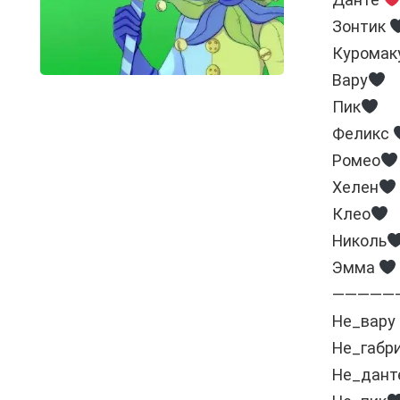
Зонтик
Куромак
Вару
Пик
Феликс
Ромео
Хелен
Клео
Николь
Эмма
—————
Не_вару
Не_габр
Не_дант