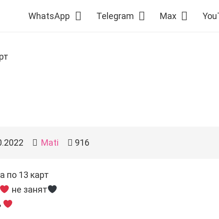
WhatsApp
Telegram
Max
You
рт
0.2022
Mati
916
а по 13 карт
не занят
ь