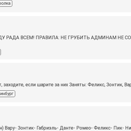
ролка
ДУ РАДА ВСЕМ! ПРАВИЛА: НЕ ГРУБИТЬ АДМИНАМ НЕ 
т, заходите, если шарите за них Заняты: Феликс, Зонтик, Ва
ринбург
н) Вару- Зонтик- Габриэль- Данте- Ромео- Феликс- Пик- Н