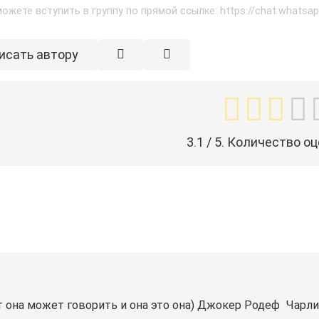
ожете вступить в группу по прямой ссылке: https://chat.whats
исать автору
3.1
/ 5. Количество оц
т она может говорить и она это она) Джокер️ Родеф ️ Чарли️