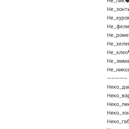
Не_пик
Не_зонт
Не_куро
Не_фели
Не_роме
Не_хеле
Не_клео
Не_эмм
Не_нико
—————
Неко_да
Неко_ва
Неко_пи
Неко_зо
Неко_га