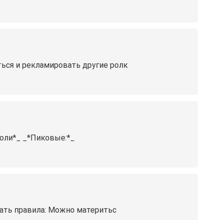
ься и рекламировать другие ролк
ли*_ _*️Пиковые️:*_
азать правила: Можно материтьс