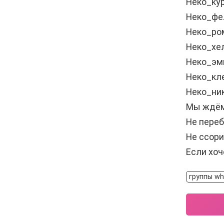
Неко_ку
Неко_фе
Неко_ро
Неко_хе
Неко_эм
Неко_кл
Неко_ни
Мы ждём
Не пере
Не ссор
Если хоч
группы wh