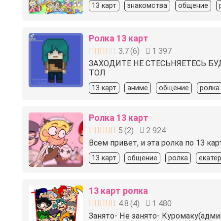
13 карт
знакомства
общение
Ролка 13 карт
3.7
(
6
)
1 397
ЗАХОДИТЕ НЕ СТЕСЬНЯЕТЕСЬ БУ
ТОЛ
13 карт
аниме
общение
ролка
Ролка 13 карт
5
(
2
)
2 924
Всем привет, и эта ролка по 13 кар
13 карт
общение
ролка
екате
13 карт ролка
4.8
(
4
)
1 480
Занято- Не занято- Куромаку(адми