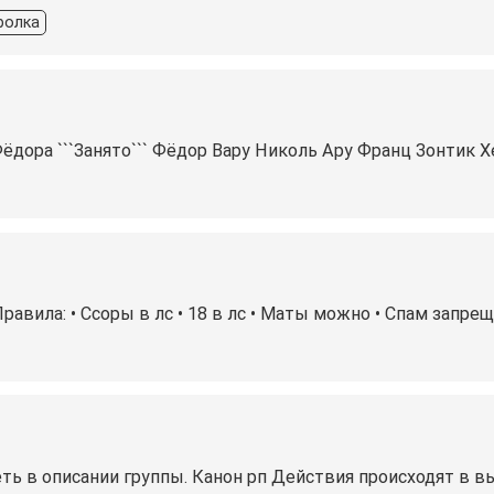
ролка
Фёдора ```Занято``` Фёдор Вару Николь Ару Франц Зонтик
равила: • Ссоры в лс • 18 в лс • Маты можно • Спам запрещ
ь в описании группы. Канон рп Действия происходят в в