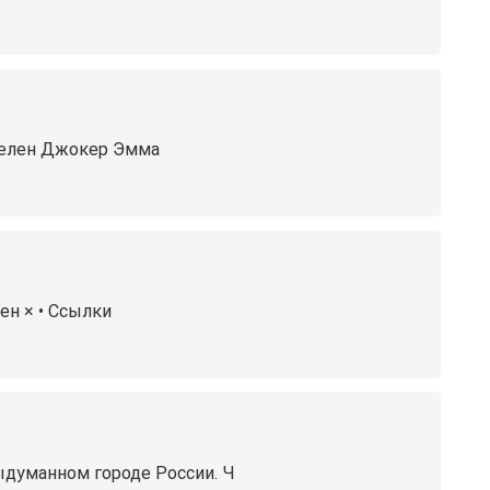
 Хелен Джокер Эмма
ен × • Ссылки
ыдуманном городе России. Ч