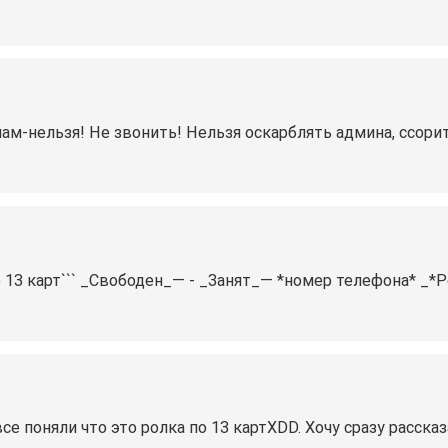
м-нельзя! Не звонить! Нельзя оскарблять админа, ссорит
13 карт``` _Свободен_— - _Занят_— *номер телефона* _*Ро
се поняли что это ролка по 13 картXDD. Хочу сразу расск