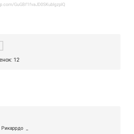
app.com/GuGBf1fvaJD0SKublgzplQ
енок:
12
 Рикаррдо ️ _