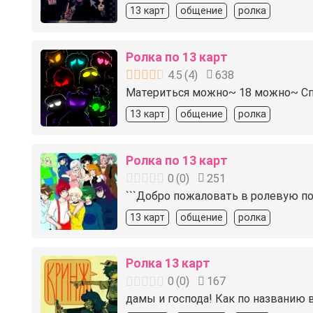
13 карт
общение
ролка
Ролка по 13 карт
4.5
(
4
)
638
Материться можно~ 18 можно~ Спа
13 карт
общение
ролка
Ролка по 13 карт
0
(
0
)
251
```Добро пожаловать в ролевую по 
13 карт
общение
ролка
Ролка 13 карт
0
(
0
)
167
дамы и господа! Как по названию в