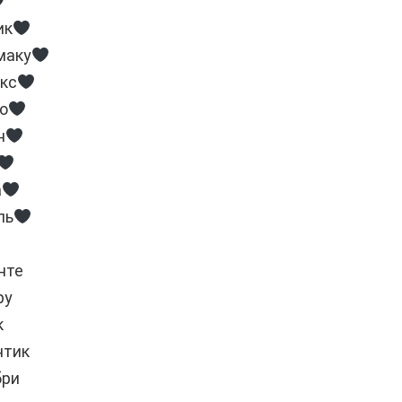
ик
маку
кс
о
н
а
ль
нте
ру
к
нтик
бри