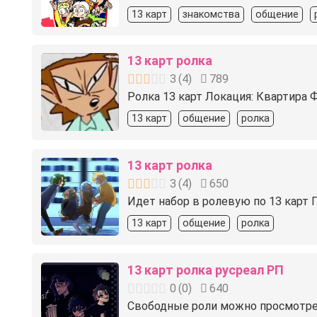
13 карт
знакомства
общение
13 карт ролка
3
(
4
)
789
Ролка 13 карт Локация: Квартира 
13 карт
общение
ролка
13 карт ролка
3
(
4
)
650
Идет набор в ролевую по 13 карт П
13 карт
общение
ролка
13 карт ролка русреал РП
0
(
0
)
640
Свободные роли можно просмотрет