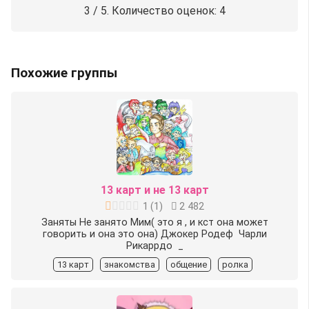
3
/ 5. Количество оценок:
4
Похожие группы
13 карт и не 13 карт
1
(
1
)
2 482
Заняты Не занято️ Мим( это я , и кст она может
говорить и она это она) Джокер️ Родеф ️ Чарли️
Рикаррдо ️ _
13 карт
знакомства
общение
ролка