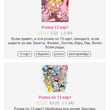
Ролка 13 карт
5
(
2
)
2 926
Всем привет, и эта ролка по 13 карт, заходите, если
шарите за них Заняты: Феликс, Зонтик, Вару, Пик, Хелен
Всем рады,
13 карт
общение
ролка
екатеринбург
Ролка по 13 карт
4.3
(
3
)
1 343
Ролка по 13 карт) Свободны все кроме Зонтика.