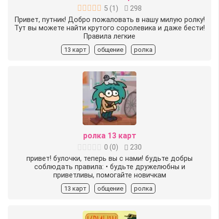
5
(
1
)
298
Привет, путник! Добро пожаловать в нашу милую ролку!
Тут вы можете найти крутого соролевика и даже бести!
Правила легкие
13 карт
общение
ролка
ролка 13 карт
0
(
0
)
230
привет! булочки, теперь вы с нами! будьте добры
соблюдать правила: • будьте дружелюбны и
приветливы, помогайте новичкам
13 карт
общение
ролка