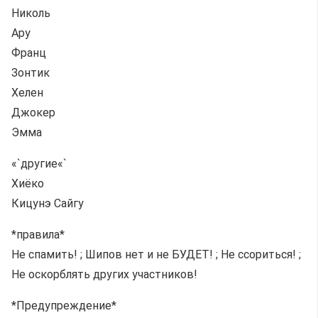
Николь
Ару
Франц
Зонтик
Хелен
Джокер
Эмма
«`другие«`
Хиёко
Кицунэ Сайгу
*правила*
Не спамить! ; Шипов нет и не БУДЕТ! ; Не ссориться! ;
Не оскорблять других участников!
*Предупреждение*