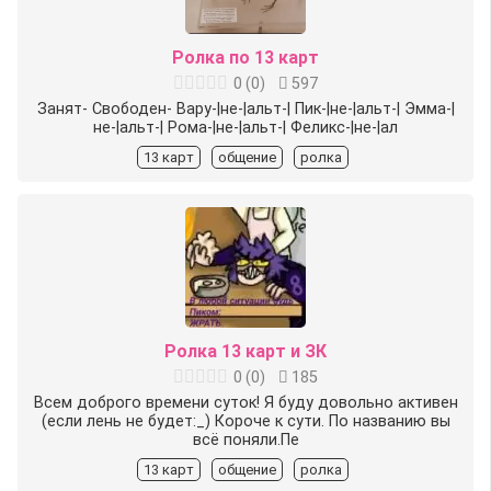
Ролка по 13 карт
0
(
0
)
597
Занят- Свободен- Вару-|не-|альт-| Пик-|не-|альт-| Эмма-|
не-|альт-| Рома-|не-|альт-| Феликс-|не-|ал
13 карт
общение
ролка
Ролка 13 карт и ЗК
0
(
0
)
185
Всем доброго времени суток! Я буду довольно активен
(если лень не будет:_) Короче к сути. По названию вы
всё поняли.Пе
13 карт
общение
ролка