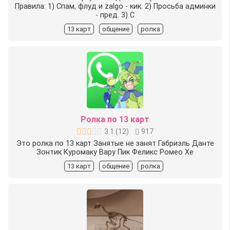
Правила: 1) Спам, флуд и zalgo - кик. 2) Просьба админки
- пред. 3) С
13 карт
общение
ролка
Ролка по 13 карт
3.1
(
12
)
917
Это ролка по 13 карт Занятые не занят Габриэль Данте
Зонтик Куромаку Вару Пик Феликс Ромео Хе
13 карт
общение
ролка