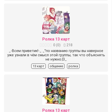
Ролка 13 карт
0
(
0
)
218
_-Всем приветик!-_ _°по названию группы вы наверное
уже узнали в чём смысл этой группы, так что объяснять
не нужно.|3_
13 карт
общение
ролка
Ролка 13 карт