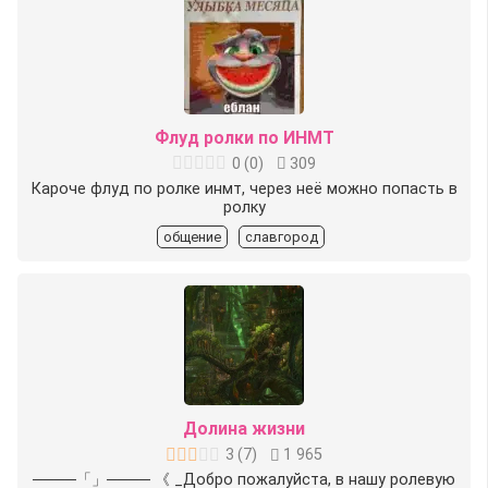
Флуд ролки по ИНМТ
0
(
0
)
309
Кароче флуд по ролке инмт, через неё можно попасть в
ролку
общение
славгород
Долина жизни
3
(
7
)
1 965
────「️」──── 《 _Добро пожалуйста, в нашу ролевую