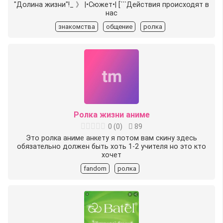
"Долина жизни"!_ 》 |•Сюжет•| [```Действия происходят в
нас
знакомства
общение
ролка
Ролка жизни аниме
0
(
0
)
89
Это ролка аниме анкету я потом вам скину здесь
обязательно должен быть хоть 1-2 учителя но это кто
хочет
fandom
ролка