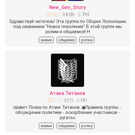
New_Gen_Story
3.8
(
8
)
794
Здравствуй читатель! Эта группа по Сборке Лололошки
под названием "Новое поколение" В этой группе мы
ролим и общаемся! Н
аниме
общение
ролка
Атака Титанов
2
(
1
)
191
привет Полка по Атаке Титанов. ▣Правила группы: -
обсуждение политики - оскорбление участников -
ругатьс
аниме
общение
ролка