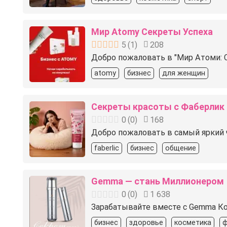
Мир Atomy Секреты Успеха
5
(
1
)
208
Добро пожаловать в "Мир Атоми: С
atomy
бизнес
для женщин
Секреты красоты с Фаберлик
0
(
0
)
168
Добро пожаловать в самый яркий ч
faberlic
бизнес
общение
Gemma — стань Миллионером
0
(
0
)
1 638
Зарабатывайте вместе с Gemma Ко
бизнес
здоровье
косметика
ф