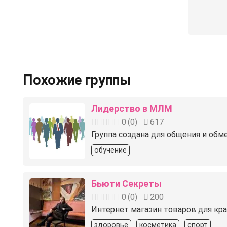
Похожие группы
Лидерство в МЛМ
0
(
0
)
617
Группа создана для общения и обме
обучение
Бьюти Секреты
0
(
0
)
200
Интернет магазин товаров для крас
здоровье
косметика
спорт