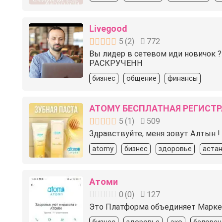
Livegood
5
(
2
)
772
Вы лидер в сетевом иди нович
РАСКРУЧЕНН
бизнес
общение
финансы
ATOMY БЕСПЛАТНАЯ РЕГИСТ
5
(
1
)
509
Здравствуйте, меня зовут Алтын !
atomy
бизнес
здоровье
аста
Атоми
0
(
0
)
127
Это Платформа объединяет Маркет