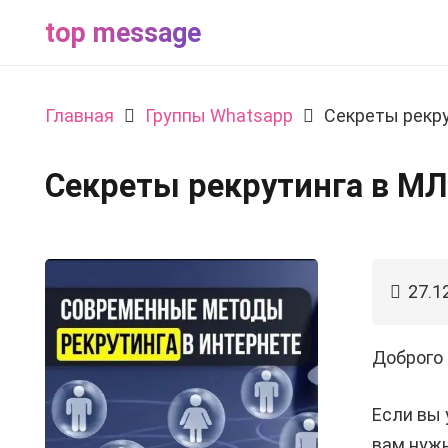
top message
Главная
Группы Whatsapp
Секреты рекр
Секреты рекрутинга в М
27.1
Доброго 
Если вы 
вам нуж