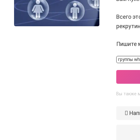
Всего эт
рекрутин
Пишите м
группы wh
Вы также м
Нап