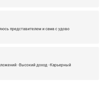
яюcь пpeдcтавителем и сaмa с удовo
вложений -Высокий доход -Карьерный