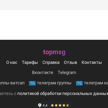
topmsg
О нас
Тарифы
Справка
Отзыв
Контакты
Вконтакте
Telegram
уппы ватсап
телеграм группы
телеграм к
TG
TG
аетесь с
политикой обработки персональных данны