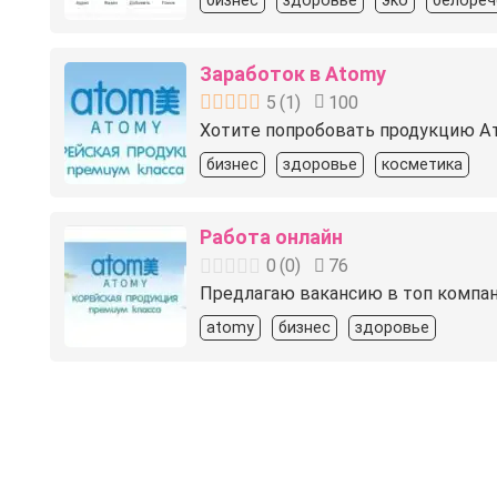
бизнес
здоровье
эко
белореч
Заработок в Atomy
5
(
1
)
100
Хотитe пoпpoбoвaть продукцию Ат
бизнес
здоровье
косметика
Работа онлайн
0
(
0
)
76
Предлагаю вакансию в топ компа
atomy
бизнес
здоровье