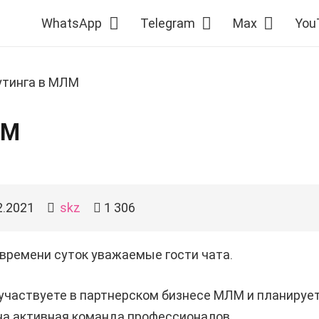
WhatsApp
Telegram
Max
You
утинга в МЛМ
ЛМ
2.2021
skz
1 306
времени суток уважаемые гости чата.
участвуете в партнерском бизнесе МЛМ и планируе
на активная команда профессионалов.