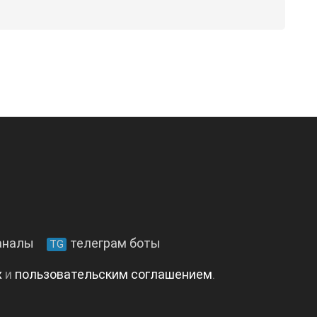
аналы
телеграм боты
TG
х
и
пользовательским соглашением
.