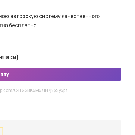
 мою авторскую систему качественного
тно бесплатно.
финансы
уппу
app.com/C41GSBK6M6sIH7j8pSy5pt