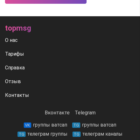
topmsg
О нас
Тарифы
Справка
Отзыв
Контакты
Вконтакте
Telegram
группы ватсап
группы ватсап
VK
TG
телеграм группы
телеграм каналы
TG
TG