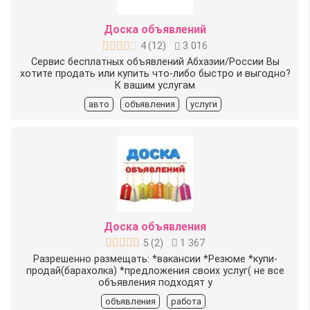
Доска объявлений
4
(
12
)
3 016
Сервис бесплатных объявлений Абхазии/России Вы
хотите продать или купить что-либо быстро и выгодно?
К вашим услугам
авто
объявления
услуги
Доска объявления
5
(
2
)
1 367
Разрешенно размещать: *вакансии *Резюме *купи-
продай(барахолка) *предложения своих услуг( не все
объявления подходят у
объявления
работа