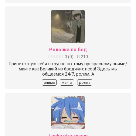
Ролочка по бсд
0
(
0
)
210
Приветствую тебя в группе по таму прекрасному аниме/
манге как Великий из бродячих псов! Здесь мы
общаемся 24/7, ролим. А
аниме
манга
ролка
Lucky star group