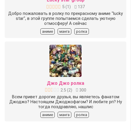
5
(
1
)
137
Добро пожаловать в ролку по прекрасному аниме "lucky
star", в этой группе попытаемся сделать уютную
отмосферу! А сейчас
аниме
манга
ролка
Джо Джо ролка
2.5
(
2
)
300
Всем привет дорогие друзья, вы являетесь фанатом
Джоджо? Настоящем Джоджофагом? И любите рп? Ну
тогда поздравляю, нашлис
аниме
манга
ролка