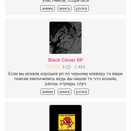
участников, ссориться
аниме
манга
ролка
Black Clover RP
5
(
2
)
434
Если вы искали хорошее рп по черному клеверу то ваши
поиски закончились ведь вы нашли то что искали,
рассы, отряды, случ
аниме
манга
ролка