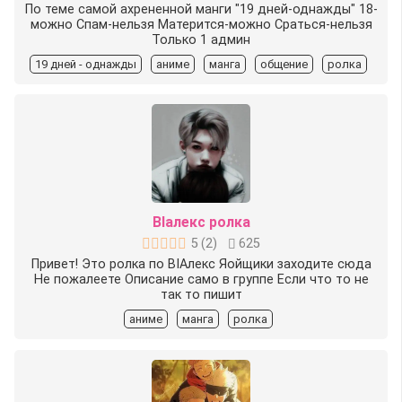
По теме самой ахрененной манги "19 дней-однажды" 18-
можно Спам-нельзя Матерится-можно Сраться-нельзя
Только 1 админ
19 дней - однажды
аниме
манга
общение
ролка
BIалекс ролка
5
(
2
)
625
Привет! Это ролка по BIАлекс Яойщики заходите сюда
Не пожалеете Описание само в группе Если что то не
так то пишит
аниме
манга
ролка