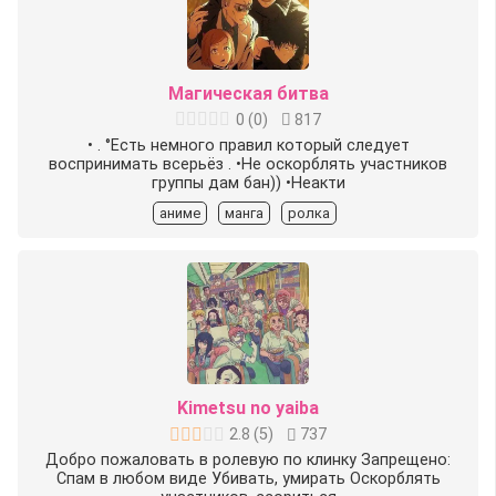
Магическая битва
0
(
0
)
817
• . °Есть немного правил который следует
воспринимать всерьёз . •Не оскорблять участников
группы дам бан)) •Неакти
аниме
манга
ролка
Kimetsu no yaiba
2.8
(
5
)
737
Добро пожаловать в ролевую по клинку Запрещено:
Спам в любом виде Убивать, умирать Оскорблять