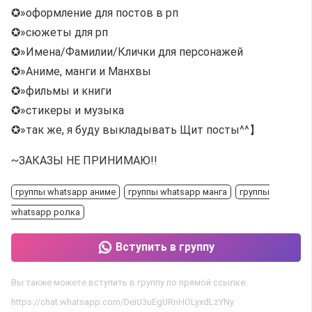
✪»оформление для постов в рп
✪»сюжеты для рп
✪»Имена/Фамилии/Клички для персонажей
✪»Аниме, манги и Манхвы
✪»фильмы и книги
✪»стикеры и музыка
✪»так же, я буду выкладывать Щит посты^^】
~ЗАКАЗЫ НЕ ПРИНИМАЮ!!
группы whatsapp аниме
группы whatsapp манга
группы
whatsapp ролка
Вступить в группу
Вы также можете вступить в группу по прямой ссылке:
https://chat.whatsapp.com/DeiU3uEgURnHOLyxdLzYNy