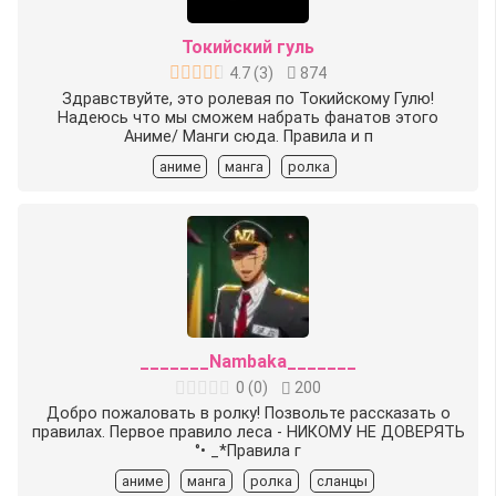
Токийский гуль
4.7
(
3
)
874
Здравствуйте, это ролевая по Токийскому Гулю!
Надеюсь что мы сможем набрать фанатов этого
Аниме/ Манги сюда. Правила и п
аниме
манга
ролка
_______Nambaka_______
0
(
0
)
200
Добро пожаловать в ролку! Позвольте рассказать о
правилах. Первое правило леса - НИКОМУ НЕ ДОВЕРЯТЬ
°• _*Правила г
аниме
манга
ролка
сланцы