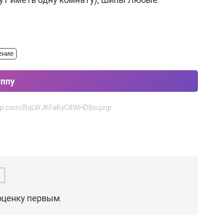
ение
уппу
sapp.com/BqLWJKFaByC8WHD8sujzgr
оценку первым.