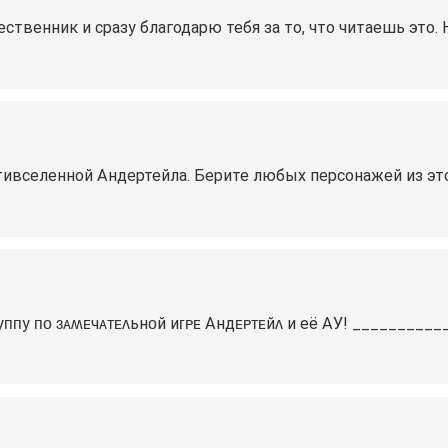
твенник и сразу благодарю тебя за то, что читаешь это. 
тивселенной Андертейла. Берите любых персонажей из эт
уᴨᴨу ᴨᴏ ɜᴀʍᴇчᴀᴛᴇᴧьнᴏй иᴦᴩᴇ Андᴇᴩᴛᴇйᴧ и её АУ! ________