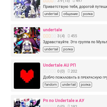
3.9
(
15
)
497
Приветствую тебя, дорогой путешес
undertail
общение
ролка
undertale
3
(
4
)
455
Здравствуйте. Это группа по Муль
undertail
ролка
Undertale AU РП
0
(
0
)
202
Дᴏбᴩᴏ ᴨᴏжᴀᴧᴏʙᴀᴛь ʙ ᴨᴩᴇᴋᴩᴀᴄную ᴦᴩ
fandom
undertail
ролка
Рп по Undertale и АУ
0
(
0
)
192