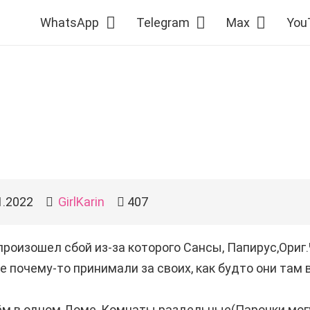
WhatsApp
Telegram
Max
You
1.2022
GirlKarin
407
произошел сбой из-за которого Сансы, Папирус,Ориг
се почему-то принимали за своих, как будто они там 
ём в одном Доме, Комнаты раздельные(Парочки мог