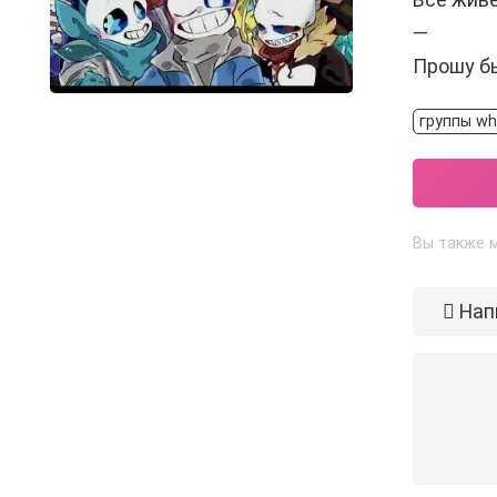
—
Прошу б
группы wh
Вы также м
Нап