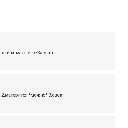
е рп и ломать его •Завыш
 2.матерится *можно* 3.свои