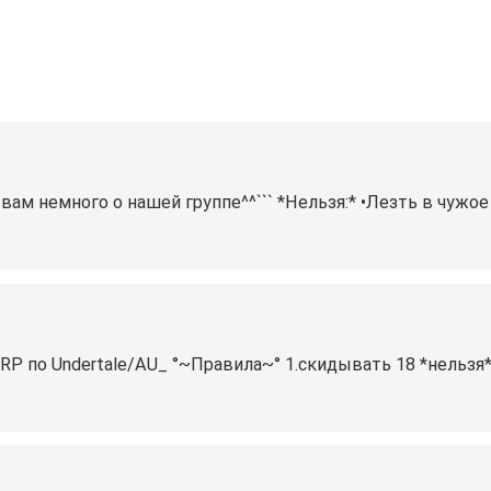
 вам немного о нашей группе^^``` *Нельзя:* •Лезть в чужо
P по Undertale/AU_ °~Правила~° 1.скидывать 18 *нельзя*