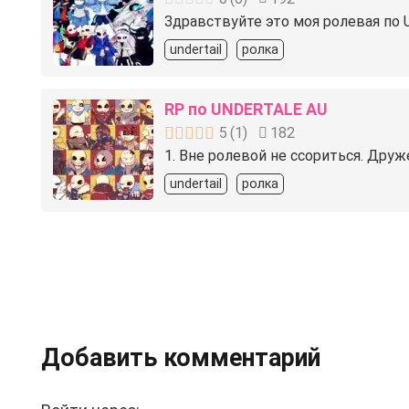
Здравствуйте это моя ролевая по U
undertail
ролка
RP по UNDERTALE AU
5
(
1
)
182
1. Вне ролевой не ссориться. Дру
undertail
ролка
Добавить комментарий