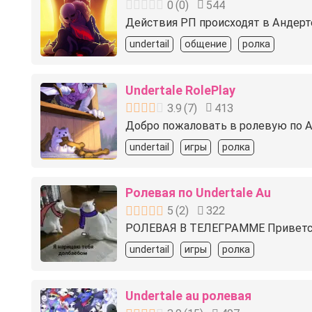
0
(
0
)
544
Действия РП происходят в Андерте
undertail
общение
ролка
Undertale RolePlay
3.9
(
7
)
413
Добро пожаловать в ролевую по Ан
undertail
игры
ролка
Ролевая по Undertale Au
5
(
2
)
322
РОЛЕВАЯ В ТЕЛЕГРАММЕ Приветству
undertail
игры
ролка
Undertale au ролевая