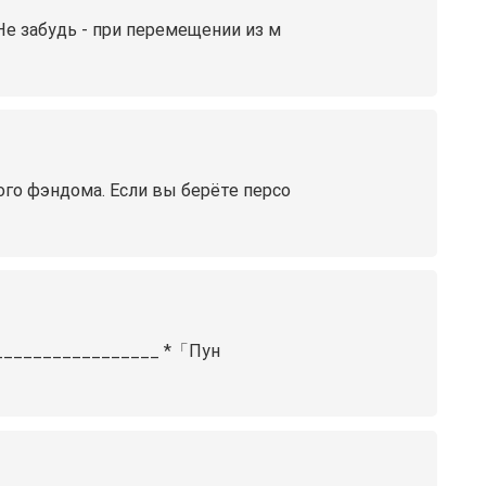
Не забудь - при перемещении из м
ого фэндома. Если вы берёте персо
___________________ *「Пун