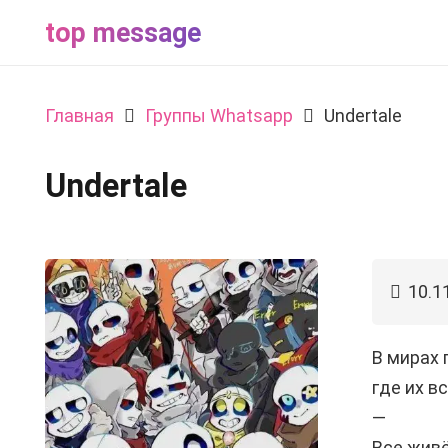
top message
Главная
Группы Whatsapp
Undertale
Undertale
10.1
В мирах 
где их в
—
Все жив