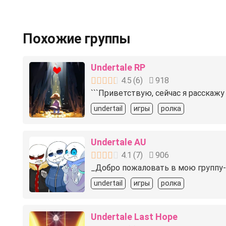
Похожие группы
Undertale RP
4.5
(
6
)
918
```Приветствую, сейчас я расскажу
undertail
игры
ролка
Undertale AU
4.1
(
7
)
906
_Добро пожаловать в мою группу-R
undertail
игры
ролка
Undertale Last Hope