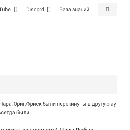
Tube
Discord
База знаний
.Чара, Ориг.Фриск были перекинуты в другую ау
всегда были.
ут иметь одну комнату), Шипы Любые.