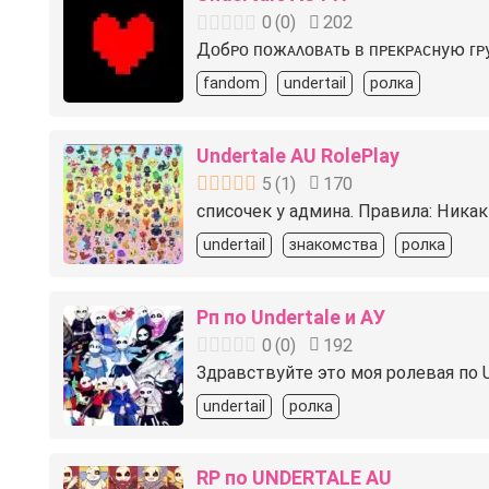
0
(
0
)
202
Дᴏбᴩᴏ ᴨᴏжᴀᴧᴏʙᴀᴛь ʙ ᴨᴩᴇᴋᴩᴀᴄную ᴦᴩ
fandom
undertail
ролка
Undertale AU RolePlay
5
(
1
)
170
списочек у админа. Правила: Никак
undertail
знакомства
ролка
Рп по Undertale и АУ
0
(
0
)
192
Здравствуйте это моя ролевая по U
undertail
ролка
RP по UNDERTALE AU