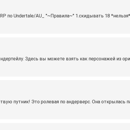
P по Undertale/AU_ °~Правила~° 1.скидывать 18 *нельзя*
дертейлу. Здесь вы можете взять как персонажей из ориги
ю путник! Это ролевая по андерверс. Она открылась пару