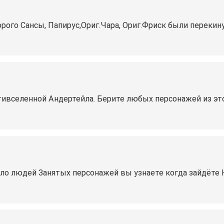
рого Сансы, Папирус,Ориг.Чара, Ориг.Фриск были перекину
тивселенной Андертейла. Берите любых персонажей из эт
ало людей Занятых персонажей вы узнаете когда зайдёте