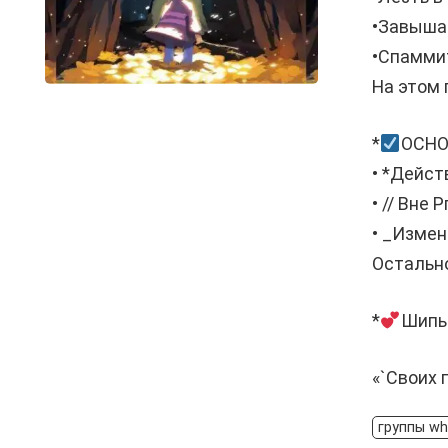
•Завышат
•Спамми
На этом 
*
ОСНО
• *Дейст
• // Вне
• _Изме
Остально
*
Шип
«`Своих 
группы wh