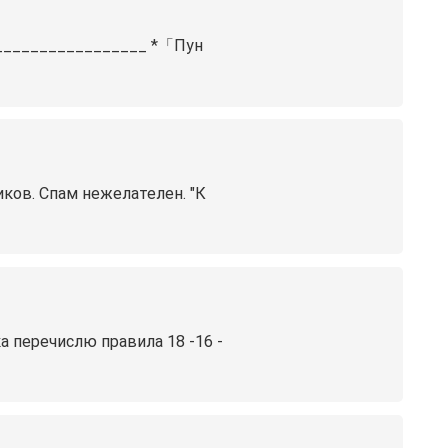
___________________ *「Пун
иков. Спам нежелателен. "К
а перечислю правила 18 -16 -