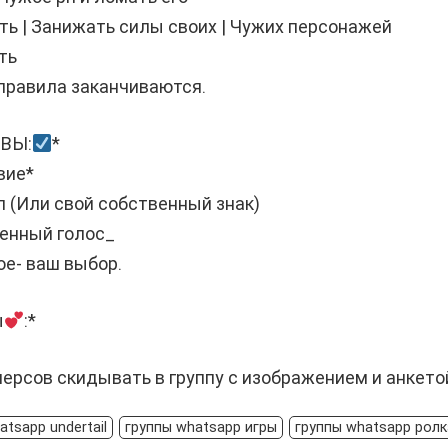
ь | Занижать силы своих | Чужих персонажей
ть
правила заканчиваются.
ВЫ:
*
вие*
 Рп (Или свой собственный знак)
ненный голос_
е- ваш выбор.
ы
:*
персов скидывать в группу с изображением и анкето
atsapp undertail
группы whatsapp игры
группы whatsapp ролк