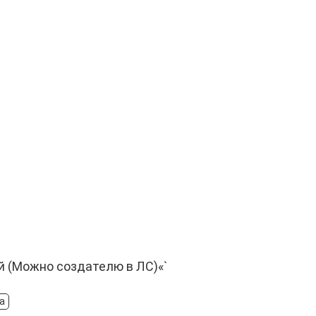
й (Можно создателю в ЛС)«`
а