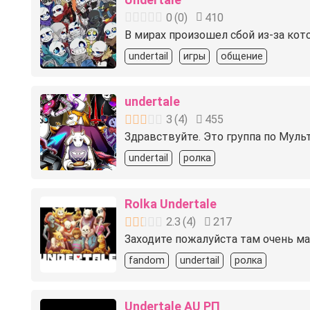
0
(
0
)
410
В мирах произошел сбой из-за кото
undertail
игры
общение
undertale
3
(
4
)
455
Здравствуйте. Это группа по Муль
undertail
ролка
Rolka Undertale
2.3
(
4
)
217
Заходите пожалуйста там очень м
fandom
undertail
ролка
Undertale AU РП