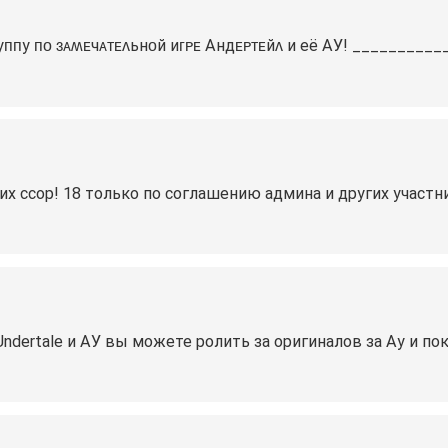
уᴨᴨу ᴨᴏ ɜᴀʍᴇчᴀᴛᴇᴧьнᴏй иᴦᴩᴇ Андᴇᴩᴛᴇйᴧ и её АУ! ________
их ссор! 18 только по соглашению админа и других участн
ndertale и АУ вы можете ролить за оригиналов за Ау и пок