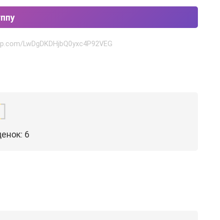
уппу
sapp.com/LwDgDKDHjbQ0yxc4P92VEG
ценок:
6