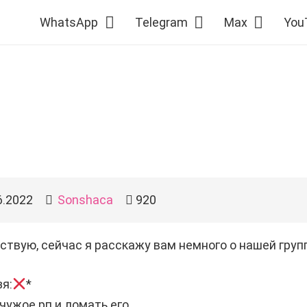
WhatsApp
Telegram
Max
You
6.2022
Sonshaca
920
ствую, сейчас я расскажу вам немного о нашей групп
я:
*
 чужое рп и ломать его