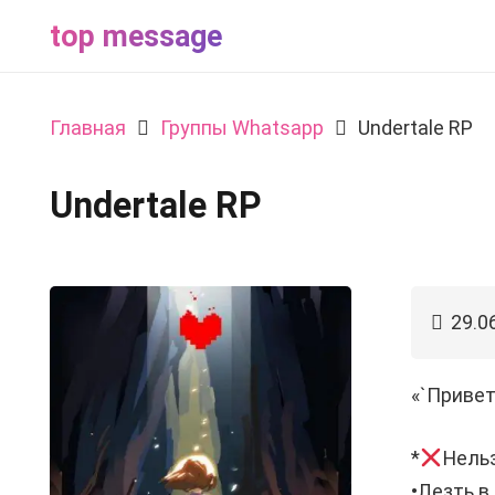
top message
Главная
Группы Whatsapp
Undertale RP
Undertale RP
29.0
«`Привет
*
Нельз
•Лезть в