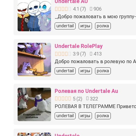
Undertale AU
4.1
(
7
)
906
_Добро пожаловать в мою группу-R
undertail
игры
ролка
Undertale RolePlay
3.9
(
7
)
413
Добро пожаловать в ролевую по Ан
undertail
игры
ролка
Ролевая по Undertale Au
5
(
2
)
322
РОЛЕВАЯ В ТЕЛЕГРАММЕ Приветству
undertail
игры
ролка
Undertale