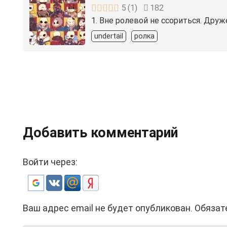
5
(
1
)
182
1. Вне ролевой не ссориться. Дру
undertail
ролка
Добавить комментарий
Войти через:
Ваш адрес email не будет опубликован.
Обязат