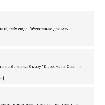
ный, тебе сюда! Обязательно для всех-
лка, болталка В меру 18, эро, маты. Ссылки
ск
ия, услуги, аренда, всё рядом ️ Группа для