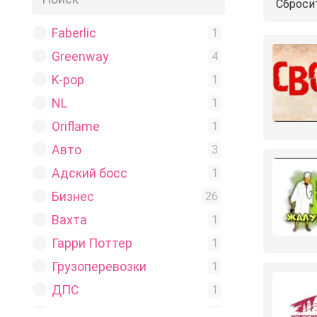
Сброси
Faberlic
1
Greenway
4
K-pop
1
NL
1
Oriflame
1
Авто
3
Адский босс
1
Бизнес
26
Вахта
1
Гарри Поттер
1
Грузоперевозки
1
ДПС
1
Для взрослых
2