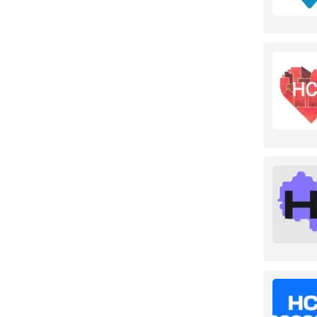
Краснодарский край
54
Абинск
2
Армавир
1
Геленджик
2
Ейск
1
Краснодар
34
Новороссийск
1
Сочи
12
Темрюк
1
Красноярский край
2
Канск
1
Красноярск
1
Ленинградская
19
область