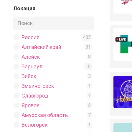
Для женщин
Локация
2
Другое
1
Здоровье
4
Знакомства
Россия
8
435
Игры
Алтайский край
1
31
Косметика
Алейск
2
8
Магазин
Барнаул
5
16
Мамы
Бийск
1
3
Мода
Змеиногорск
3
1
Музыка
Славгород
1
1
Недвижимость
Яровое
2
2
Новости
Амурская область
21
7
Обмен
Белогорск
1
1