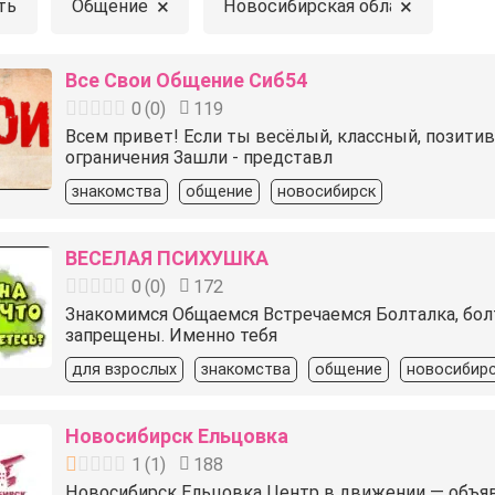
×
×
ть
Общение
Новосибирская область
Все Свои Общение Сиб54
0
(
0
)
119
Всем привет! Если ты весёлый, классный, позитив
ограничения Зашли - представл
знакомства
общение
новосибирск
ВЕСЕЛАЯ ПСИХУШКА
0
(
0
)
172
Знакомимся Общаемся Встречаемся Болталка, болта
запрещены. Именно тебя
для взрослых
знакомства
общение
новосибир
Новосибирск Ельцовка
1
(
1
)
188
Новосибирск Ельцовка Центр в движении — объявлен