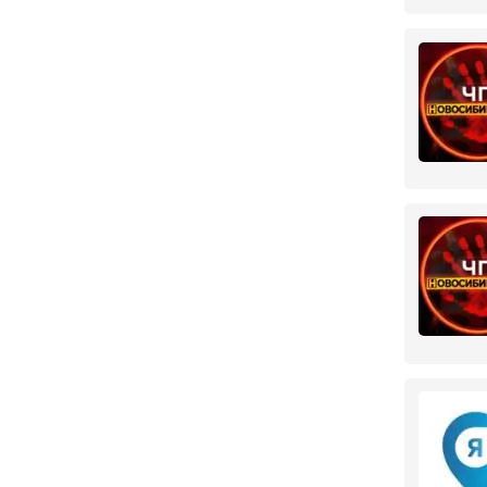
Калужская область
1
Козельск
1
Камчатский край
1
Петропавловск-
1
Камчатский
Карачаево-Черкесская
2
Республика
Карачаевск
2
Кемеровская область
5
Кемерово
1
Ленинск-Кузнецкий
1
Мыски
1
Новокузнецк
1
Тайга
1