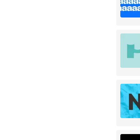
Любань
1
Санкт-Петербург
18
Магаданская область
1
Магадан
1
Московская область
136
Балашиха
1
Домодедово
1
Истра
1
Люберцы
2
Москва
128
Одинцово
2
Пушкино
1
Мурманская область
1