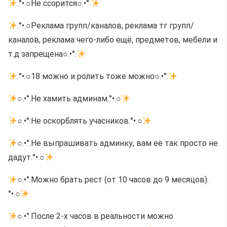
.°•.○Не ссорится○.•°.
.°•.○Реклама групп/каналов, реклама тг групп/
каналов, реклама чего-либо ещё, предметов, мебели и
т.д запрещена○.•°.
.°•.○18 можно и ролить тоже можно○.•°.
○.•°.Не хамить админам.°•.○
○.•°.Не оскорблять учасников.°•.○
○.•°.Не выпрашивать админку, вам её так просто не
дадут.°•.○
○.•°.Можно брать рест (от 10 часов до 9 месяцов).
°•.○
○.•°.После 2-х часов в реальности можно