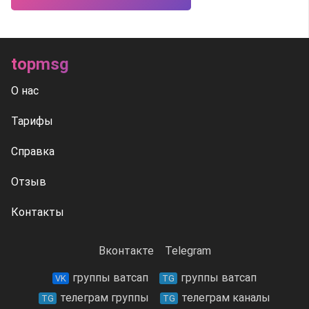
topmsg
О нас
Тарифы
Справка
Отзыв
Контакты
Вконтакте
Telegram
группы ватсап
группы ватсап
VK
TG
телеграм группы
телеграм каналы
TG
TG