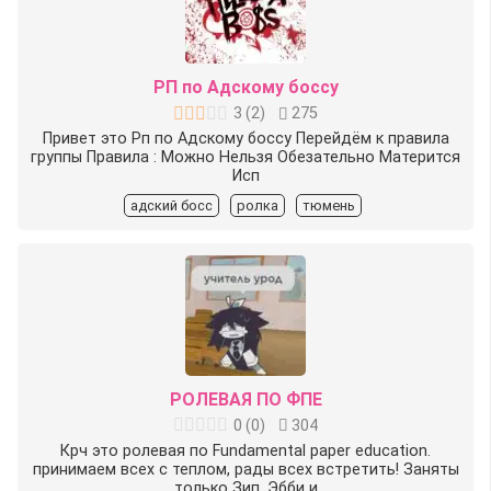
РП по Адскому боссу
3
(
2
)
275
Привет это Рп по Адскому боссу Перейдём к правила
группы Правила : Можно Нельзя Обезательно Матерится
Исп
адский босс
ролка
тюмень
РОЛЕВАЯ ПО ФПЕ
0
(
0
)
304
Крч это ролевая по Fundamental paper education.
принимаем всех с теплом, рады всех встретить! Заняты
только Зип, Эбби и