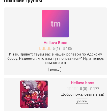
Похожие группы
Helluva Boss
5
(
1
)
185
И так. Приветствуем вас в нашей ролевой по Адскому
боссу. Надеемся, что вам тут понравится^^ Ну, а теперь
немного о п
ролка
Helluva boss
0
(
0
)
177
Добро пожаловать в ад}
ролка