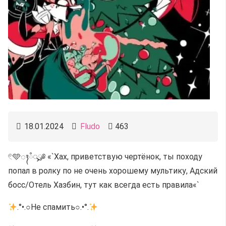
18.01.2024
Fludo
463
𓏲🩵ᬄᰱᯮུ༅ «`Хах, приветствую чертёнок, ты походу
попал в ролку по не очень хорошему мультику, Адский
босс/Отель Хазбин, тут как всегда есть правила«`
.°•.○Не спамить○.•°.