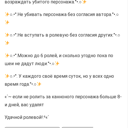
возраждать убитого персонажа.°•.○
○.•°.Не убивать персонажа без согласия автора.°•.○
○.•°.Не вступать в ролевую без согласия других.°•.○
○.•°.Можно до 6 ролей, и сколько угодно пока по
шеи не дадут люди.°•.○
○.•°. У каждого своё время суток, но у всех одно
время года.°•.○
«`~ если не ролить за канноного персонажа больше 8-
и дней, вас удалят
Удачной ролевой!:³«`