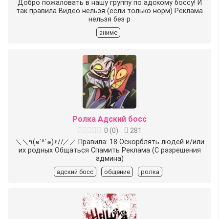
Добро пожаловать в нашу группу по адскому боссу! И
так правила Видео нельзя (если только норм) Реклама
нельзя без р
аниме
Ролка Адский босс
0
(
0
)
281
＼＼٩(๑`^´๑)۶//／／ Правила: 18 Оскорблять людей и/или
их родных Общаться Спамить Реклама (С разрешения
админа)
адский босс
общение
ролка