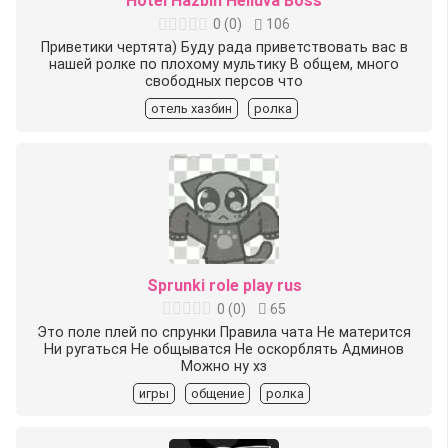
Hotel Hazbin Helluva Boss
0
(
0
)
106
Приветики чертята) Буду рада приветствовать вас в
нашей ролке по плохому мультику В общем, много
свободных персов что
отель хазбин
ролка
Sprunki role play rus
0
(
0
)
65
Это поле плей по спрунки Правила чата Не матерится
Ни ругаться Не общыватся Не оскорблять Админов
Можно ну хз
игры
общение
ролка