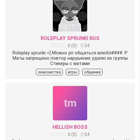
ROLEPLAY SPRUNKI RUS
0
(
0
)
34
Roleplay sprunki =] Можно рп общаться влюбл#### :Р
Маты запрещено повтор нарушение удалю из группы
Стикеры с матами
знакомства
игры
общение
HELLISH BOSS
0
(
0
)
54