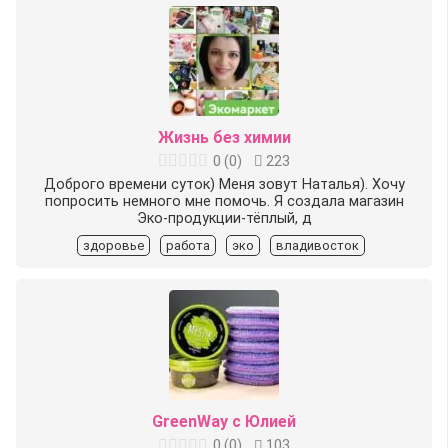
Жизнь без химии
0
(
0
)
223
Доброго времени суток) Меня зовут Наталья). Хочу
попросить немного мне помочь. Я создала магазин
Эко-продукции-тёплый, д
здоровье
работа
эко
владивосток
GreenWay c Юлией
0
(
0
)
103