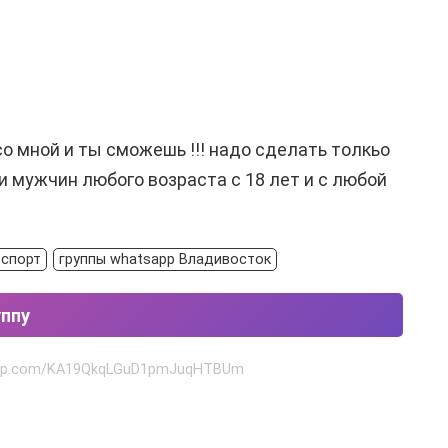
о мной и ты сможешь !!! надо сделать толкьо
 мужчин любого возраста с 18 лет и с любой
 спорт
группы whatsapp Владивосток
уппу
tsapp.com/KA19QkqLGuD1pmJuqHTBUm