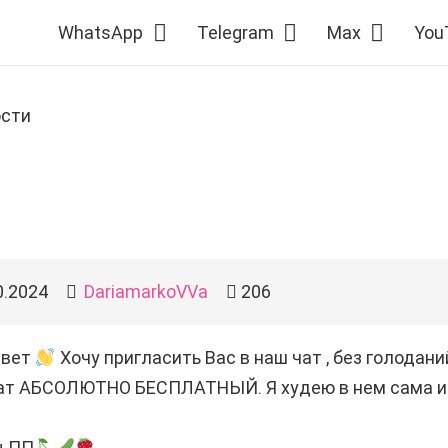
WhatsApp
Telegram
Max
You
ости
0.2024
DariamarkoVVa
206
ивет
Хочу пригласить Вас в наш чат , без голодани
ат АБСОЛЮТНО БЕСПЛАТНЫЙ. Я худею в нем сама и 
ы ПП