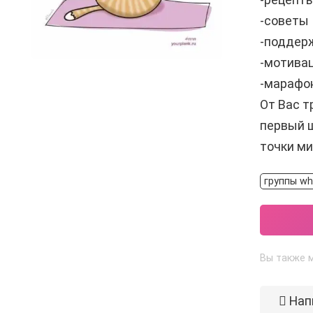
-советы
-поддер
-мотива
-марафо
От Вас т
первый ш
точки м
группы w
Вы также 
Нап