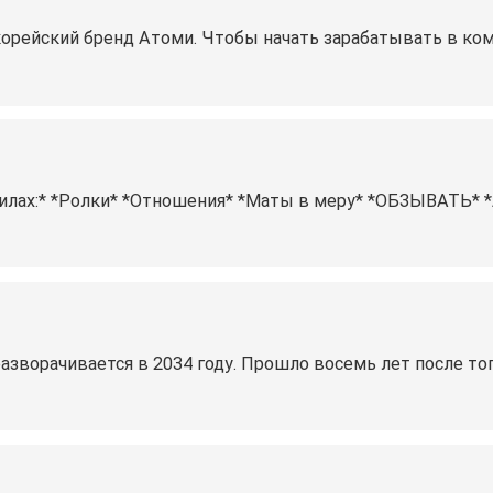
йский бренд Атоми. Чтобы начать зарабатывать в комп
лах:* *Ролки* *Отношения️* *Маты в меру️* *ОБЗЫВАТЬ* *Ани
разворачивается в 2034 году. Прошло восемь лет после то