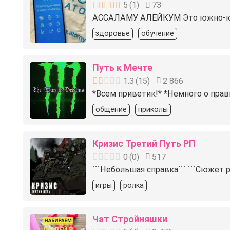
5
(
1
)
73
АССАЛАМУ АЛЕЙКУМ Это южно-коре
здоровье
обучение
Путь к Мечте
1.3
(
15
)
2 866
*Всем приветик!* *Немного о прави
общение
приколы
Кризис Третий Путь РП
0
(
0
)
517
```Небольшая справка``` ```Сюжет 
игры
ролка
Чат Стройняшки