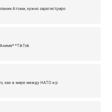
ании Атоми, нужно зарегистриро
ме️️️* *TikTok️
го, как в мире между НАТО и р