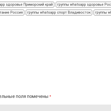
app здоровье Приморский край
группы whatsapp здоровье Ро
тание Россия
группы whatsapp спорт Владивосток
группы w
ельные поля помечены
*