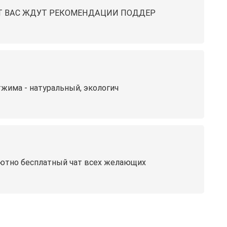
Т ВАС ЖДУТ РЕКОМЕНДАЦИИ ПОДДЕР
жима - натуральный, экологич
лютнo бecплaтный чат всех желающиx