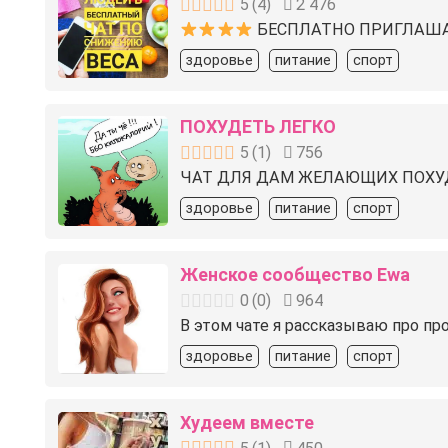
5
(
4
)
2 476
БЕСПЛАТНО ПРИГЛАШАЮ
здоровье
питание
спорт
ПОХУДЕТЬ ЛЕГКО
5
(
1
)
756
ЧАТ ДЛЯ ДАМ ЖЕЛАЮЩИХ ПОХУДЕТЬ
здоровье
питание
спорт
Женское сообщество Ewa
0
(
0
)
964
В этом чате я рассказываю про пр
здоровье
питание
спорт
Худеем вместе