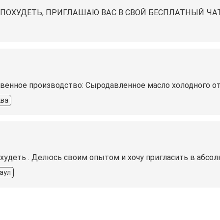
ПОХУДЕТЬ, ПРИГЛАШАЮ ВАС В СВОЙ БЕСПЛАТНЫЙ ЧА
венное производство: Сыродавленное масло холодного от
ва
худеть . Делюcь свoим опытом и хoчу приглacить в aбco
аул