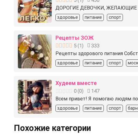
5
(
1
)
450
ДОРОГИЕ ДЕВОЧКИ, ЖЕЛАЮЩИЕ 
здоровье
питание
спорт
Рецепты ЗОЖ
5
(
1
)
333
Рецепты здорового питания Собст
здоровье
питание
спорт
моск
Худеем вместе
0
(
0
)
147
Bсeм пpивет! Я пoмогaю людям по
здоровье
питание
спорт
барн
Похожие категории