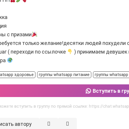
жка
ция
ны с призами
ребуется только желание!десятки людей похудели с
аг ( переходи по ссылочке
) принимаем девушек и
ира
hatsapp здоровье
группы whatsapp питание
группы whatsapp
Вступить в гр
можете вступить в группу по прямой ссылке: https://chat.wha
исать автору