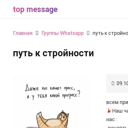
top message
Главная
Группы Whatsapp
путь к стройн
путь к стройности
09.1
всем пр
Наш ч
нас :
-рецепт