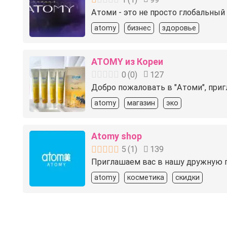
Атоми - это не просто глобальный
atomy
бизнес
здоровье
ATOMY из Кореи
0
(
0
)
127
Добро пожаловать в "Атоми", при
atomy
магазин
эко
Atomy shop
5
(
1
)
139
Приглашаем вас в нашу дружную г
atomy
косметика
скидки