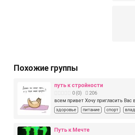
Похожие группы
путь к стройности
0
(
0
)
206
всем привет Хочу пригласить Вас
здоровье
питание
спорт
влад
Путь к Мечте