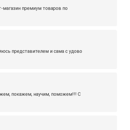
т-магазин премиум товаров по
яюcь пpeдcтавителем и сaмa с удовo
жем, покажем, научим, поможем!!! С