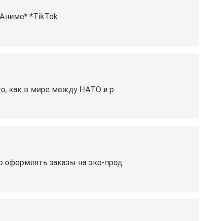
ме️️️* *TikTok️
го, как в мире между НАТО и р
ю оформлять заказы на эко-прод