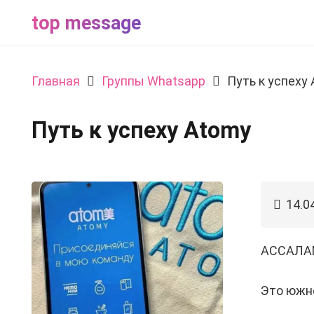
top message
Главная
Группы Whatsapp
Путь к успеху
Путь к успеху Atomy
14.0
АССАЛА
Это южн