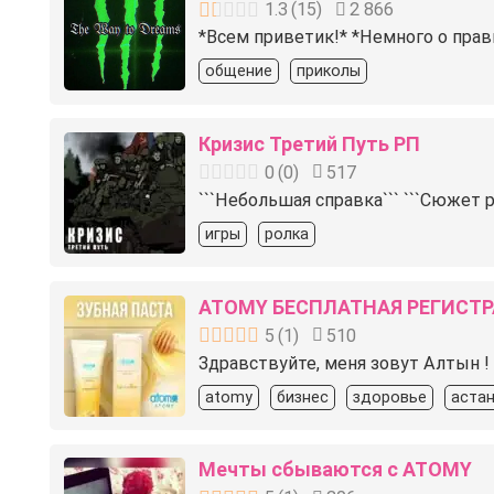
1.3
(
15
)
2 866
*Всем приветик!* *Немного о прави
общение
приколы
Кризис Третий Путь РП
0
(
0
)
517
```Небольшая справка``` ```Сюжет 
игры
ролка
ATOMY БЕСПЛАТНАЯ РЕГИСТ
5
(
1
)
510
Здравствуйте, меня зовут Алтын !
atomy
бизнес
здоровье
аста
Мечты сбываются с ATOMY