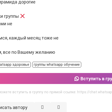
ирамида дорогие
ки группы
ми не
мся, каждый месяц тоже не
м, все по Вашему желанию
hatsapp здоровье
группы whatsapp обучение
Вступить в гр
ожете вступить в группу по прямой ссылке: https://chat.what
исать автору