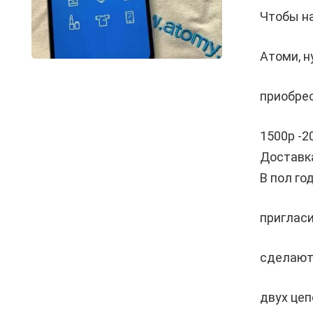
Чтобы н
Атоми, н
приобре
1500р -2
Доставка
В пол го
пригласи
сделают 
двух цеп