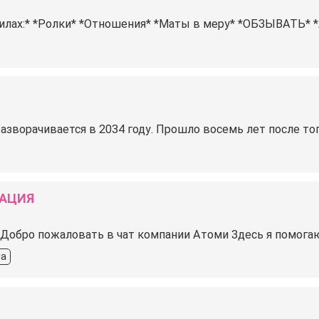
лах:* *Ролки* *Отношения️* *Маты в меру️* *ОБЗЫВАТЬ* *Ани
разворачивается в 2034 году. Прошло восемь лет после то
РАЦИЯ
 Добро пожаловать в чат компании Атоми Здесь я помога
на