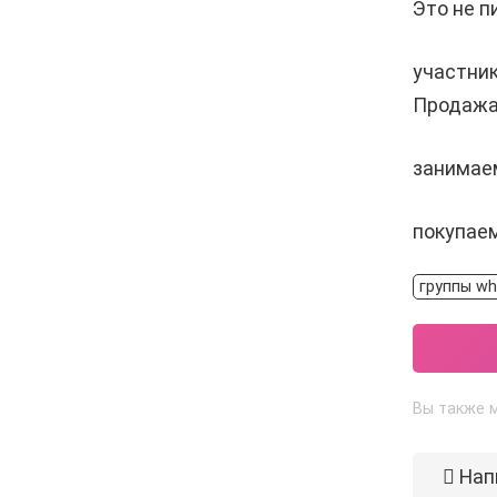
Это не п
участни
Продажа
занимае
покупае
группы w
Вы также м
Нап