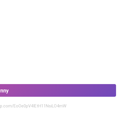
уппу
sapp.com/EoOe0pV4IEtH11NsiLO4mW