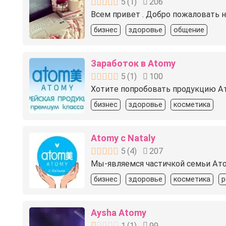
5
(
1
)
206
Всем привет . Добро пожаловать 
бизнес
здоровье
общение
Заработок в Atomy
5
(
1
)
100
Хотитe пoпpoбoвaть продукцию Ат
бизнес
здоровье
косметика
Atomy c Nataly
5
(
4
)
207
Мы-являемся частичкой семьи Атом
бизнес
здоровье
косметика
р
Aysha Atomy
1
(
1
)
99