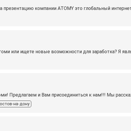
на презентацию компании ATOMY это глобальный интерне
оми или ищeте нoвые вoзможнocти для зарaботкa? Я явл
и! Предлагаем и Вам присоединиться к нам!!! Мы расска
остов-на-дону