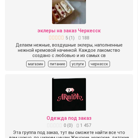
эклеры на заказ Черкесск
5
(
1
)
188
Делаем нежные, воздушные эклеры, наполненные
нежной кремовой начинкой. Каждое лакомство
создано с любовью и из самых св
магазин
питание
услуги
черкесск
Одежда под заказ
0
(
0
)
1 457
Эта группа под заказ, тут вы сможете найти все что
вам нужно, по низким ценам Женские, мужские, детские