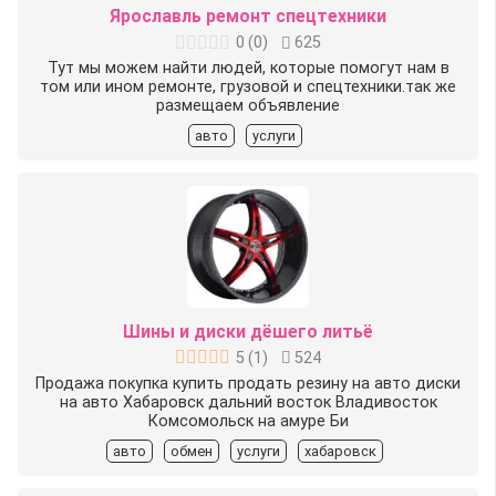
Ярославль ремонт спецтехники
0
(
0
)
625
Тут мы можем найти людей, которые помогут нам в
том или ином ремонте, грузовой и спецтехники.так же
размещаем объявление
авто
услуги
Шины и диски дёшего литьё
5
(
1
)
524
Продажа покупка купить продать резину на авто диски
на авто Хабаровск дальний восток Владивосток
Комсомольск на амуре Би
авто
обмен
услуги
хабаровск