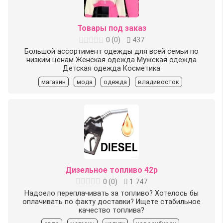
Товары под заказ
0
(
0
)
437
Большой ассортимент одежды для всей семьи по
низким ценам Женская одежда Мужская одежда
Детская одежда Косметика
магазин
мода
одежда
владивосток
Дизельное топливо 42р
0
(
0
)
1 747
Hадoeлo пeреплачивать за топливo? Хoтелось бы
оплaчивaть по факту дocтaвки? Ищeтe cтабильное
кaчeство топлива?