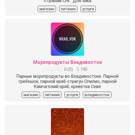
странам СНГ. Для зака
магазин
питание
услуги
Морепродукты Владивосток
0
(
0
)
740
Парные морепродукты во Владивостоке. Парной
гребешок, парной краб-стригун Опилио, парной
Камчатский краб, креветка Севе
магазин
питание
услуги
владивосток