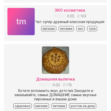
ЭКО косметика
0
(
0
)
163
Чат супер дружный классная продукция
магазин
питание
эко
тула
Домашняя выпечка
0
(
0
)
176
Хотите вспомнить вкус детства Заходите и
заказывайте, самые ДОМАШНИЕ самые вкусные
пирожные в вашем доме
здоровье
магазин
питание
ростов-на-дону