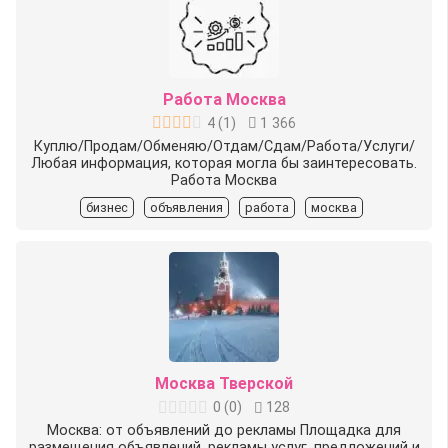
Работа Москва
4
(
1
)
1 366
Куплю/Продам/Обменяю/Отдам/Сдам/Работа/Услуги/
Любая информация, которая могла бы заинтересовать.
Работа Москва
бизнес
объявления
работа
москва
Москва Тверской
0
(
0
)
128
Москва: от объявлений до рекламы Площадка для
размещения объявлений, рекламы услуг, предложений и