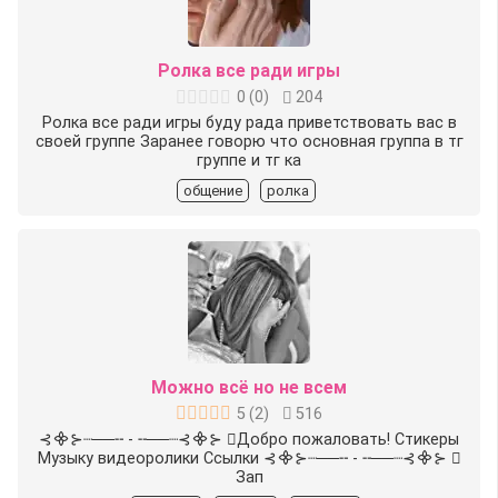
Ролка все ради игры
0
(
0
)
204
Ролка все ради игры буду рада приветствовать вас в
своей группе Заранее говорю что основная группа в тг
группе и тг ка
общение
ролка
Можно всё но не всем
5
(
2
)
516
⊰᯽⊱┈──╌ - ╌──┈⊰᯽⊱ ⃟️Добро пожаловать! Стикеры
Музыку видеоролики Ссылки ⊰᯽⊱┈──╌ - ╌──┈⊰᯽⊱ ⃟️
Зап