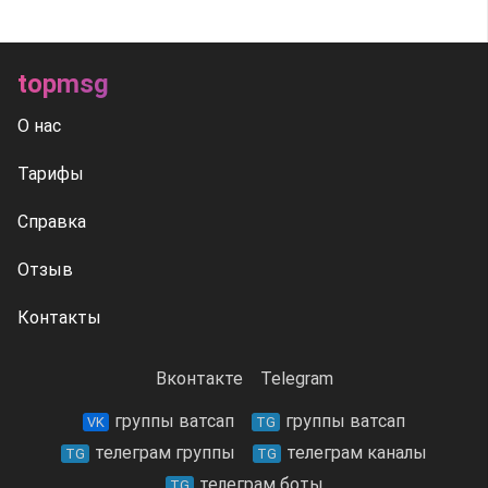
topmsg
О нас
Тарифы
Справка
Отзыв
Контакты
Вконтакте
Telegram
группы ватсап
группы ватсап
VK
TG
телеграм группы
телеграм каналы
TG
TG
телеграм боты
TG