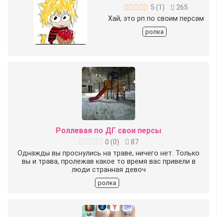
5
(
1
)
265
Хай, это рп по своим персам
ролка
Роллевая по ДГ свои персы
0
(
0
)
87
Однажды вы проснулись на траве, ничего нет. Только
вы и трава, пролежав какое то время вас привели в
люди странная девоч
ролка