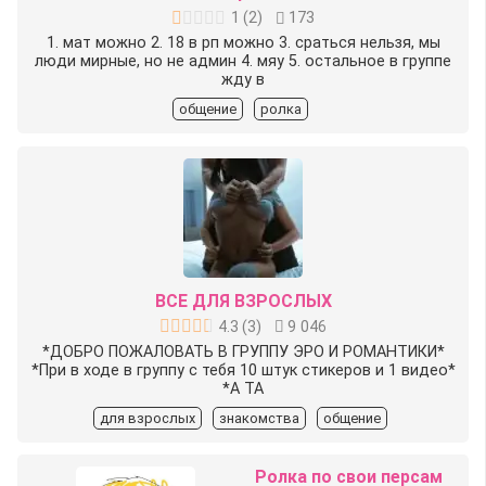
1
(
2
)
173
1. мат можно 2. 18 в рп можно 3. сраться нельзя, мы
люди мирные, но не админ 4. мяу 5. остальное в группе
жду в
общение
ролка
ВСЕ ДЛЯ ВЗРОСЛЫХ
4.3
(
3
)
9 046
*ДОБРО ПОЖАЛОВАТЬ В ГРУППУ ЭРО И РОМАНТИКИ*
*При в ходе в группу с тебя 10 штук стикеров и 1 видео*
*А ТА
для взрослых
знакомства
общение
Ролка по свои персам