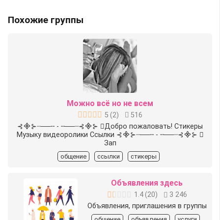
Похожие группы
Можно всё но не всем
5
(
2
)
516
⊰᯽⊱┈──╌ - ╌──┈⊰᯽⊱ ⃟️Добро пожаловать! Стикеры
Музыку видеоролики Ссылки ⊰᯽⊱┈──╌ - ╌──┈⊰᯽⊱ ⃟️
Зап
общение
ссылки
стикеры
Объявления здесь
1.4
(
20
)
3 246
Объявления, приглашения в группы
общение
объявления
услуги