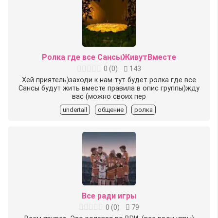
Ролка где все СансыЖивутВместе
0
(
0
)
143
Хей приятель)заходи к нам тут будет ролка где все
Сансы будут жить вместе правила в опис группы)жду
вас (можно своих пер
undertail
общение
ролка
Все ради игры
0
(
0
)
79