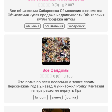
0
(
0
)
2 007
Все объявления Хабаровска Объявления знакомства
Объявления купля продажа недвижимости Объявления
купли продажа автом
общение
объявления
хабаровск
Все фандомы
0
(
0
)
165
Это полка по всем вселеным а также своим
персонажам года 2 назад я уничтожил Ролку Фантазия
теперь решил еe вернуть Пра
fandom
аниме
ролка