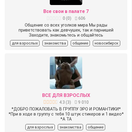
Все свои в палате 7
0
(
0
)
606
Общение со всех уголков мира Мы рады
приветствовать как девчушек, так и парнишей
Заходите, знакомьтесь и общайтесь
для взрослых
знакомства
общение
новосибирск
ВСЕ ДЛЯ ВЗРОСЛЫХ
4.3
(
3
)
9 010
*ДОБРО ПОЖАЛОВАТЬ В ГРУППУ ЭРО И РОМАНТИКИ*
*При в ходе в группу с тебя 10 штук стикеров и 1 видео*
*А ТА
для взрослых
знакомства
общение