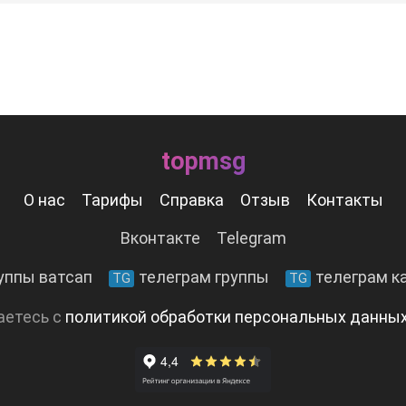
topmsg
О нас
Тарифы
Справка
Отзыв
Контакты
Вконтакте
Telegram
уппы ватсап
телеграм группы
телеграм к
TG
TG
аетесь с
политикой обработки персональных данны