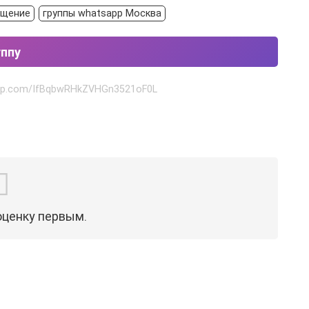
бщение
группы whatsapp Москва
уппу
sapp.com/IfBqbwRHkZVHGn3521oF0L
оценку первым.