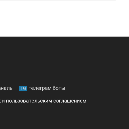
аналы
телеграм боты
TG
х
и
пользовательским соглашением
.