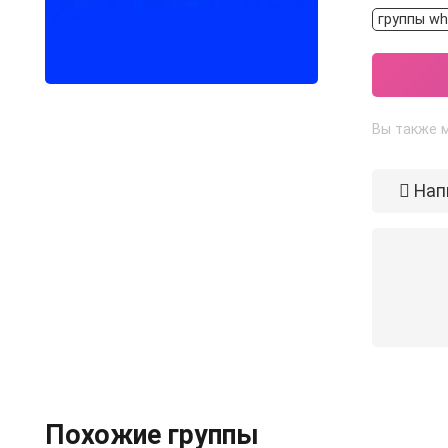
группы wh
Вы также м
Нап
Похожие группы