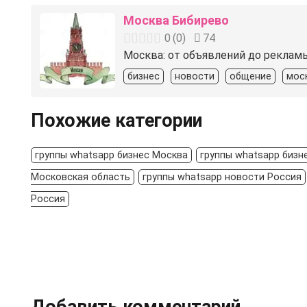
Москва Бибирево
0
(
0
)
74
Москва: от объявлений до реклам
бизнес
новости
общение
мос
Похожие категории
группы whatsapp бизнес Москва
группы whatsapp бизн
Московская область
группы whatsapp новости Россия
Россия
Добавить комментарий