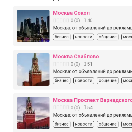
Москва Сокол
0
(
0
)
46
Москва: от объявлений до реклам
бизнес
новости
общение
мос
Москва Свиблово
0
(
0
)
51
Москва: от объявлений до реклам
бизнес
новости
общение
мос
Москва Проспект Вернадског
0
(
0
)
54
Москва: от объявлений до реклам
бизнес
новости
общение
мос